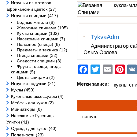
Игрушки из мотивов
африканский цветок
(27)
Игрушки спицами
(417)
Водные жители
(8)
Животные спицами
(195)
Куклы спицами
(132)
TykvaAdm
Насекомые спицами
(7)
Полезное (спицы)
(8)
Администратор са
Предметы и техника
(12)
Ольга Орлова
Птицы спицами
(32)
Сладости спицами
(3)
Фрукты, овощи, ягоды
Facebook
Twitter
Email
Pi
спицами
(5)
Цветы спицами
(2)
Игрушки-подушки
(21)
Метки записи:
куклы сп
Куклы
(459)
Кукольные аксессуары
(4)
Мебель для кукол
(2)
Миниатюры
(8)
Насекомые Гусеницы
Твитнуть
Улитки
(41)
Одежда для кукол
(40)
Полезности
(23)