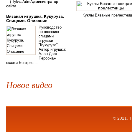
...) TykvaAdmАдминистратор
сайта ...
Куклы Вязаные прелестни
Вязаная игрушка. Кукуруза.
Спицами. Описание
Руководство
по вязанию
спицами
игрушки
"Кукуруза"
Автор игрушки:
Алан Дарт
Персонаж
сказки Беатрис ...
Новое видео
© 2021.
Т