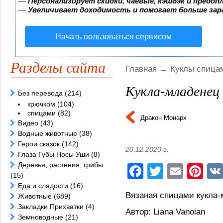
—
Персонализирует скидки, чаевые, кэшбэк и предоп
—
Увеличивает доходимость и помогает больше за
Начать пользоваться сервисом
Разделы сайта
Главная
→
Куклы спица
Кукла-младенец
Без перевода
(214)
крючком
(104)
спицами
(82)
Дракон Монарх
Видео
(43)
Водные животные
(38)
Герои сказок
(142)
20.12.2020 г.
Глаза Губы Носы Уши
(8)
Деревья, растения, грибы
Facebook
Twitter
Email
Pi
(15)
Еда и сладости
(16)
Вязаная спицами кукла
Животные
(689)
Закладки Прихватки
(4)
Автор: Liana Vanoian
Земноводные
(21)