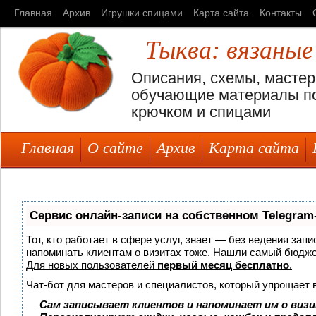
Главная
Архив
Игрушки спицами
Карта сайта
Контакты
Тыква: вязаные
Описания, схемы, мастер
обучающие материалы по
крючком и спицами
Главная
О сайте
Архив
Карта сайта
Сервис онлайн-записи на собственном Telegram
Тот, кто работает в сфере услуг, знает — без ведения запи
напоминать клиентам о визитах тоже. Нашли самый бюдж
Для новых пользователей
первый месяц бесплатно
.
Чат-бот для мастеров и специалистов, который упрощает 
—
Сам записывает клиентов и напоминает им о визи