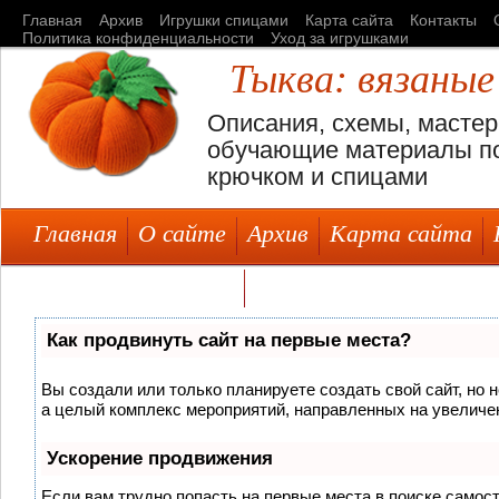
Главная
Архив
Игрушки спицами
Карта сайта
Контакты
Политика конфиденциальности
Уход за игрушками
Тыква: вязаные
Описания, схемы, мастер
обучающие материалы по
крючком и спицами
Главная
О сайте
Архив
Карта сайта
Уход за игрушками
Как продвинуть сайт на первые места?
Вы создали или только планируете создать свой сайт, но н
а целый комплекс мероприятий, направленных на увеличен
Ускорение продвижения
Если вам трудно попасть на первые места в поиске самос