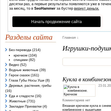
десятки раз, а первые результаты появляются уже в течени
за месяц, то в
SeoHammer
за бустер
вернут деньги.
Начать продвижение сайта
Разделы сайта
Главная
↓
Игрушки-подуш
Без перевода
(214)
крючком
(104)
спицами
(82)
Видео
(52)
Водные животные
(39)
Герои сказок
(161)
Кукла в комбинезо
Глаза Губы Носы Уши
(8)
Деревья, растения, грибы
23.01.2
(16)
Еда и сладости
(16)
Комментариев нет
Животные
(731)
Вязаная крючком кукла в синем
Закладки Прихватки
(4)
комбинезоне с вышитыми