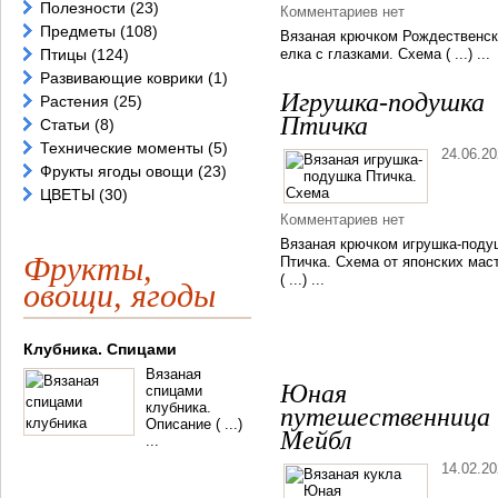
Полезности
(23)
Комментариев нет
Предметы
(108)
Вязаная крючком Рождественск
Птицы
(124)
елка с глазками. Схема ( ...) ...
Развивающие коврики
(1)
Игрушка-подушка
Растения
(25)
Птичка
Статьи
(8)
Технические моменты
(5)
24.06.2
Фрукты ягоды овощи
(23)
ЦВЕТЫ
(30)
Комментариев нет
Вязаная крючком игрушка-поду
Фрукты,
Птичка. Схема от японских мас
( ...) ...
овощи, ягоды
Клубника. Спицами
Вязаная
Юная
спицами
клубника.
путешественница
Описание ( ...)
Мейбл
...
14.02.2