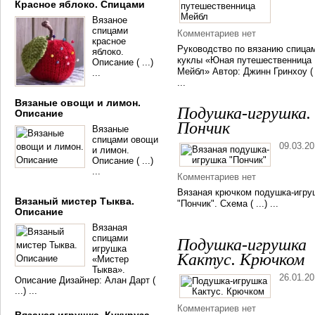
Красное яблоко. Спицами
Вязаное
спицами
Комментариев нет
красное
Руководство по вязанию спица
яблоко.
куклы «Юная путешественница
Описание ( ...)
Мейбл» Автор: Джинн Гринхоу ( .
...
...
Вязаные овощи и лимон.
Подушка-игрушка.
Описание
Пончик
Вязаные
спицами овощи
09.03.2
и лимон.
Описание ( ...)
...
Комментариев нет
Вязаная крючком подушка-игру
Вязаный мистер Тыква.
"Пончик". Схема ( ...) ...
Описание
Вязаная
спицами
Подушка-игрушка
игрушка
Кактус. Крючком
«Мистер
Тыква».
26.01.2
Описание Дизайнер: Алан Дарт (
...) ...
Комментариев нет