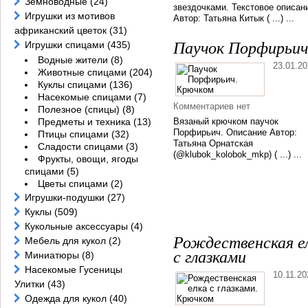
Земноводные
(24)
звездочками. Текстовое описан
Игрушки из мотивов
Автор: Татьяна Китык ( ...) ...
африканский цветок
(31)
Игрушки спицами
(435)
Паучок Порфирьич
Водные жители
(8)
23.01.2
Животные спицами
(204)
Куклы спицами
(136)
Насекомые спицами
(7)
Комментариев нет
Полезное (спицы)
(8)
Предметы и техника
(13)
Вязаный крючком паучок
Порфирьич. Описание Автор:
Птицы спицами
(32)
Татьяна Орнатская
Сладости спицами
(3)
(@klubok_kolobok_mkp) ( ...) ...
Фрукты, овощи, ягоды
спицами
(5)
Цветы спицами
(2)
Игрушки-подушки
(27)
Куклы
(509)
Кукольные аксессуары
(4)
Рождественская е
Мебель для кукол
(2)
с глазками
Миниатюры
(8)
Насекомые Гусеницы
10.11.20
Улитки
(43)
Одежда для кукол
(40)