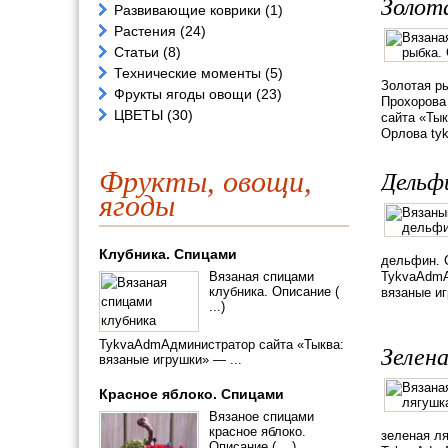
Золот
Развивающие коврики
(1)
Растения
(24)
Статьи
(8)
Технические моменты
(5)
Золотая р
Фрукты ягоды овощи
(23)
Прохорова 
ЦВЕТЫ
(30)
сайта «Ты
Орлова tyk
Фрукты, овощи,
Дельф
ягоды
Клубника. Спицами
дельфин. С
Вязаная спицами
TykvaAdmА
клубника. Описание (
вязаные иг
...)
TykvaAdmАдминистратор сайта «Тыква:
Зелен
вязаные игрушки» — ...
Красное яблоко. Спицами
Вязаное спицами
красное яблоко.
зеленая ля
Описание ( ...)