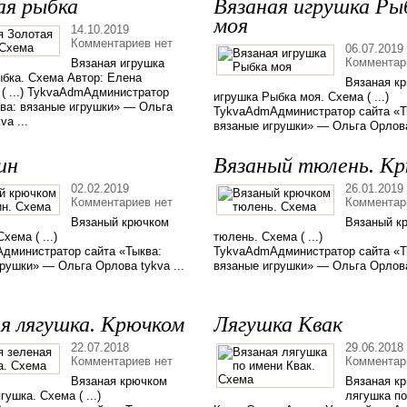
ая рыбка
Вязаная игрушка Ры
моя
14.10.2019
Комментариев нет
06.07.2019
Комментар
Вязаная игрушка
ыбка. Схема Автор: Елена
Вязаная к
( ...) TykvaAdmАдминистратор
игрушка Рыбка моя. Схема ( ...)
ква: вязаные игрушки» — Ольга
TykvaAdmАдминистратор сайта «Т
va ...
вязаные игрушки» — Ольга Орлова 
ин
Вязаный тюлень. К
02.02.2019
26.01.2019
Комментариев нет
Комментар
Вязаный крючком
Вязаный к
хема ( ...)
тюлень. Схема ( ...)
дминистратор сайта «Тыква:
TykvaAdmАдминистратор сайта «Т
рушки» — Ольга Орлова tykva ...
вязаные игрушки» — Ольга Орлова 
ая лягушка. Крючком
Лягушка Квак
22.07.2018
29.06.2018
Комментариев нет
Комментар
Вязаная крючком
Вязаная к
гушка. Схема ( ...)
лягушка п