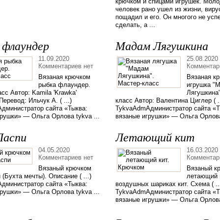
крючком и спицами игрушек. Мол
человек рано ушел из жизни, виру
пощадил и его. Он многого не усп
сделать, а ...
 флаундер
Мадам Лягушкина
11.09.2020
25.08.2020
Комментариев нет
Комментар
Вязаная крючком
Вязаная к
рыбка флаундер.
игрушка "
сс Автор: Kamila 'Krawka'
Лягушкина"
Перевод: Ильчук А. ( ...)
класс Автор: Валентина Циглер ( ..
дминистратор сайта «Тыква:
TykvaAdmАдминистратор сайта «Т
рушки» — Ольга Орлова tykva ...
вязаные игрушки» — Ольга Орлова 
Ласпи
Летающий кит
04.05.2020
16.03.2020
Комментариев нет
Комментар
Вязаный крючком
Вязаный к
 (Бухта мечты). Описание ( ...)
летающий 
дминистратор сайта «Тыква:
воздушных шариках кит. Схема ( ..
рушки» — Ольга Орлова tykva ...
TykvaAdmАдминистратор сайта «Т
вязаные игрушки» — Ольга Орлова 