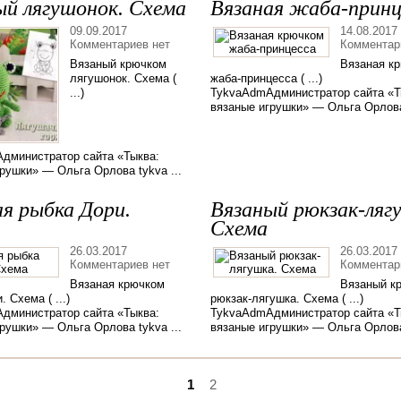
ый лягушонок. Схема
Вязаная жаба-принц
09.09.2017
14.08.2017
Комментариев нет
Комментар
Вязаный крючком
Вязаная к
лягушонок. Схема (
жаба-принцесса ( ...)
...)
TykvaAdmАдминистратор сайта «Т
вязаные игрушки» — Ольга Орлова 
дминистратор сайта «Тыква:
рушки» — Ольга Орлова tykva ...
ая рыбка Дори.
Вязаный рюкзак-ляг
Схема
26.03.2017
26.03.2017
Комментариев нет
Комментар
Вязаная крючком
Вязаный к
 Схема ( ...)
рюкзак-лягушка. Схема ( ...)
дминистратор сайта «Тыква:
TykvaAdmАдминистратор сайта «Т
рушки» — Ольга Орлова tykva ...
вязаные игрушки» — Ольга Орлова 
1
2