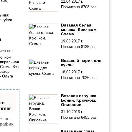
лёна,
12.04.2017 г.
Прочитано 8708 раз.
ыква:
tykva ...
Вязаная белая
мышка. Крючком.
Схема
а
19.03.2017 г.
Прочитано 8135 раз.
иев нет
рючком
Вязаный парик для
Спиральная
куклы
 Схема без
ратор
18.02.2017 г.
— Ольга
Прочитано 7026 раз.
Вязаная игрушка.
П
Бонни. Крючком.
ые
Описание
mmer
31.10.2016 г.
Прочитано 6453 раз.
ся по
Трафик
Красивые глаза