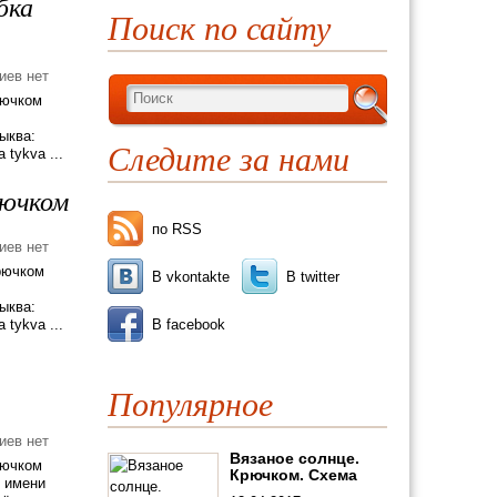
бка
Поиск по сайту
иев нет
рючком
ыква:
Следите за нами
tykva ...
рючком
по RSS
иев нет
рючком
В vkontakte
В twitter
ыква:
В facebook
tykva ...
Популярное
иев нет
Вязаное солнце.
рючком
Крючком. Схема
о имени