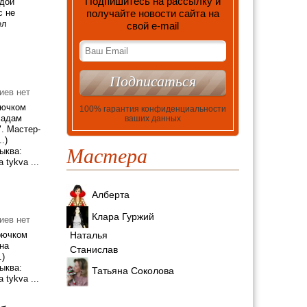
Подпишитесь на рассылку и
одой
с не
получайте новости сайта на
ел
свой е-mail
иев нет
рючком
100% гарантия конфиденциальности
Мадам
ваших данных
. Мастер-
.)
Мастера
ыква:
tykva ...
Алберта
Клара Гуржий
иев нет
рючком
Наталья
на
Станислав
.)
ыква:
Татьяна Соколова
tykva ...