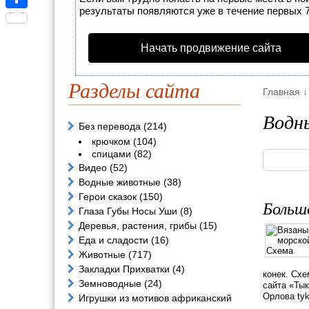
результаты появляются уже в течение первых 7 
Отправить
Начать продвижение сайта
Разделы сайта
Главная
↓
Водн
Без перевода
(214)
крючком
(104)
спицами
(82)
Видео
(52)
Водные животные
(38)
Герои сказок
(150)
Больш
Глаза Губы Носы Уши
(8)
Деревья, растения, грибы
(15)
Еда и сладости
(16)
Животные
(717)
Закладки Прихватки
(4)
конек. Схе
Земноводные
(24)
сайта «Ты
Орлова tyk
Игрушки из мотивов африканский