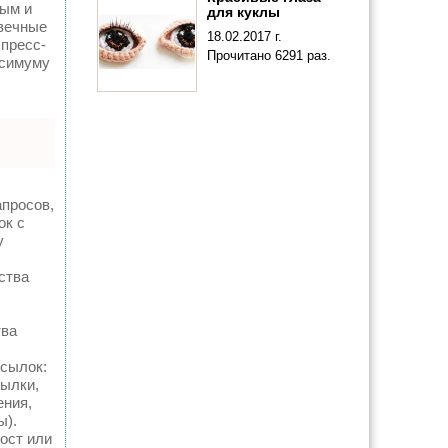
ным и
для куклы
 вечные
18.02.2017 г.
 пресс-
Прочитано 6291 раз.
ксимуму
просов,
ок с
у
ства
тва
сылок:
сылки,
ения,
ы).
ост или