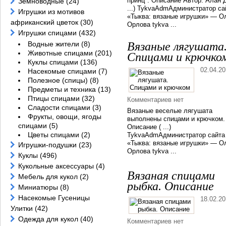
принц". Описание Автор: Алан Д
Земноводные
(24)
...) TykvaAdmАдминистратор са
Игрушки из мотивов
«Тыква: вязаные игрушки» — О
африканский цветок
(30)
Орлова tykva ...
Игрушки спицами
(432)
Водные жители
(8)
Вязаные лягушата
Животные спицами
(201)
Спицами и крючко
Куклы спицами
(136)
02.04.2
Насекомые спицами
(7)
Полезное (спицы)
(8)
Предметы и техника
(13)
Птицы спицами
(32)
Комментариев нет
Сладости спицами
(3)
Вязаные веселые лягушата
Фрукты, овощи, ягоды
выполнены спицами и крючком.
спицами
(5)
Описание ( ...)
Цветы спицами
(2)
TykvaAdmАдминистратор сайта
«Тыква: вязаные игрушки» — О
Игрушки-подушки
(23)
Орлова tykva ...
Куклы
(496)
Кукольные аксессуары
(4)
Вязаная спицами
Мебель для кукол
(2)
рыбка. Описание
Миниатюры
(8)
Насекомые Гусеницы
18.02.2
Улитки
(42)
Одежда для кукол
(40)
Комментариев нет