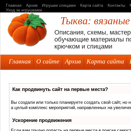
Главная
Архив
Игрушки спицами
Карта сайта
Контакты
Уход за игрушками
Тыква: вязаные
Описания, схемы, мастер
обучающие материалы по
крючком и спицами
Главная
О сайте
Архив
Карта сайта
Как продвинуть сайт на первые места?
Вы создали или только планируете создать свой сайт, но н
а целый комплекс мероприятий, направленных на увеличен
Ускорение продвижения
Если вам трудно попасть на первые места в поиске самос