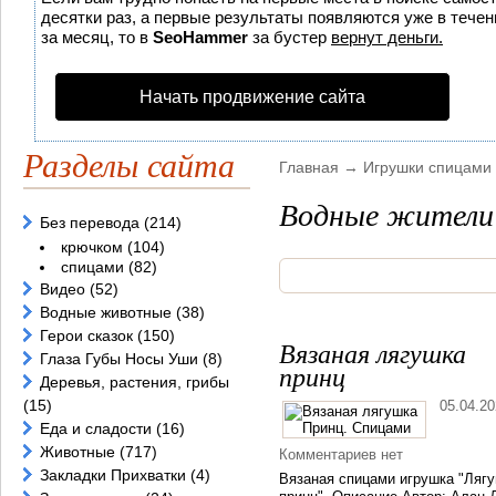
десятки раз, а первые результаты появляются уже в течени
за месяц, то в
SeoHammer
за бустер
вернут деньги.
Начать продвижение сайта
Разделы сайта
Главная
→
Игрушки спицами
Водные жители
Без перевода
(214)
крючком
(104)
спицами
(82)
Видео
(52)
Водные животные
(38)
Герои сказок
(150)
Вязаная лягушка
Глаза Губы Носы Уши
(8)
принц
Деревья, растения, грибы
(15)
05.04.2
Еда и сладости
(16)
Животные
(717)
Комментариев нет
Закладки Прихватки
(4)
Вязаная спицами игрушка "Ляг