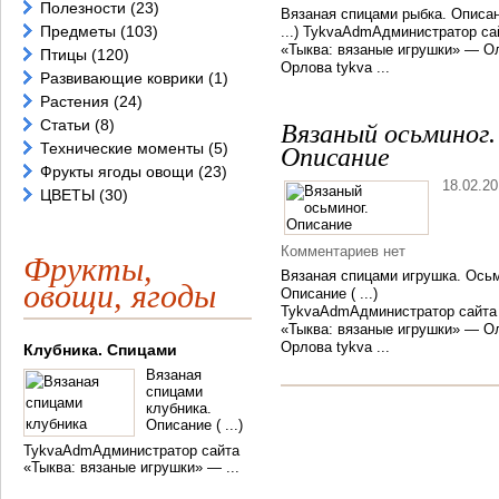
Полезности
(23)
Вязаная спицами рыбка. Описан
Предметы
(103)
...) TykvaAdmАдминистратор са
«Тыква: вязаные игрушки» — О
Птицы
(120)
Орлова tykva ...
Развивающие коврики
(1)
Растения
(24)
Статьи
(8)
Вязаный осьминог.
Технические моменты
(5)
Описание
Фрукты ягоды овощи
(23)
18.02.2
ЦВЕТЫ
(30)
Комментариев нет
Фрукты,
Вязаная спицами игрушка. Осьм
овощи, ягоды
Описание ( ...)
TykvaAdmАдминистратор сайта
«Тыква: вязаные игрушки» — О
Орлова tykva ...
Клубника. Спицами
Вязаная
спицами
клубника.
Описание ( ...)
TykvaAdmАдминистратор сайта
«Тыква: вязаные игрушки» — ...