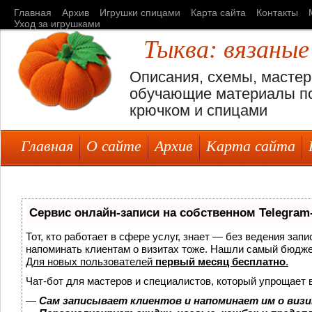
Главная
Архив
Игрушки спицами
Карта сайта
Контакты
Уход за игрушками
Тыква: вязаные
Описания, схемы, мастер
обучающие материалы по
крючком и спицами
Главная
О сайте
Архив
Карта сайта
Сервис онлайн-записи на собственном Telegram
Тот, кто работает в сфере услуг, знает — без ведения запи
напоминать клиентам о визитах тоже. Нашли самый бюдж
Для новых пользователей
первый месяц бесплатно
.
Чат-бот для мастеров и специалистов, который упрощает 
—
Сам записывает клиентов и напоминает им о визи