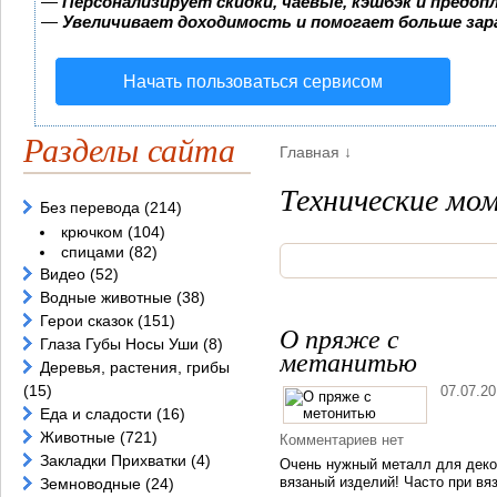
—
Персонализирует скидки, чаевые, кэшбэк и предоп
—
Увеличивает доходимость и помогает больше за
Начать пользоваться сервисом
Разделы сайта
Главная
↓
Технические мо
Без перевода
(214)
крючком
(104)
спицами
(82)
Видео
(52)
Водные животные
(38)
Герои сказок
(151)
О пряже с
Глаза Губы Носы Уши
(8)
метанитью
Деревья, растения, грибы
(15)
07.07.2
Еда и сладости
(16)
Животные
(721)
Комментариев нет
Закладки Прихватки
(4)
Очень нужный металл для деко
вязаный изделий! Часто при вя
Земноводные
(24)