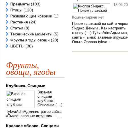
Предметы
(103)
15.04.2
Птицы
(120)
Развивающие коврики
(1)
Комментариев нет
Растения
(24)
Прием платежей на сайте через
Статьи
(8)
Яндекс.Деньги . Как настроить
кнопку ( ...) TykvaAdmАдминист
Технические моменты
(5)
сайта «Тыква: вязаные игрушки
Фрукты ягоды овощи
(23)
Ольга Орлова tykva ...
ЦВЕТЫ
(30)
Фрукты,
овощи, ягоды
Клубника. Спицами
Вязаная
спицами
клубника.
Описание ( ...)
TykvaAdmАдминистратор сайта
«Тыква: вязаные игрушки» — ...
Красное яблоко. Спицами