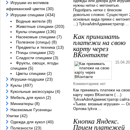
одежды или декора для игруше
Игрушки из мотивов
нужны нитки с метонитью.
африканский цветок
(30)
Подобрать нитки с блеском
Игрушки спицами
(434)
довольно сложно. Существует 
основных вида пряжи с метонит
Водные жители
(8)
...) TykvaAdmАдминистратор ...
Животные спицами
(203)
Куклы спицами
(136)
Как принимать
Насекомые спицами
(7)
платежи на свою
Полезное (спицы)
(8)
Предметы и техника
(13)
карту через
Птицы спицами
(32)
ВКонтакте
Сладости спицами
(3)
15.04.2
Фрукты, овощи, ягоды
спицами
(5)
Цветы спицами
(2)
Игрушки-подушки
(23)
Комментариев нет
Куклы
(497)
Как принимать платежи на сво
Кукольные аксессуары
(4)
карту через ВКонтакте ( ...)
Мебель для кукол
(2)
TykvaAdmАдминистратор сайта
Миниатюры
(8)
«Тыква: вязаные игрушки» — О
Орлова tykva ...
Насекомые Гусеницы
Улитки
(42)
Кнопка Яндекс.
Одежда для кукол
(40)
Прием платежей
Полезности
(23)