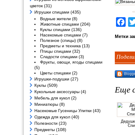
цветок
(31)
Игрушки спицами
(435)
Водные жители
(8)
F
Животные спицами
(204)
Куклы спицами
(136)
Насекомые спицами
(7)
Метки за
Полезное (спицы)
(8)
Предметы и техника
(13)
Птицы спицами
(32)
Подели
Сладости спицами
(3)
Фрукты, овощи, ягоды спицами
(5)
Цветы спицами
(2)
Игрушки-подушки
(27)
Куклы
(509)
Еще с
Кукольные аксессуары
(4)
Мебель для кукол
(2)
Миниатюры
(8)
Насекомые Гусеницы Улитки
(43)
Одежда для кукол
(40)
Дедушк
Полезности
(23)
Спи
Предметы
(108)