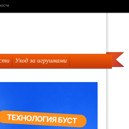
ности
сти
Уход за игрушками