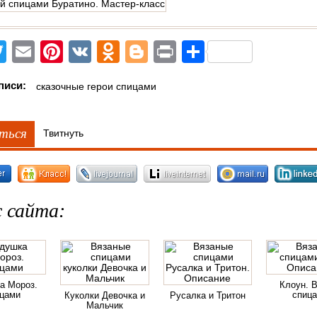
acebook
Twitter
Email
Pinterest
VK
Odnoklassniki
Blogger
Print
Отправит
писи:
сказочные герои спицами
ться
Твитнуть
 сайта:
а Мороз.
Клоун. 
цами
спиц
Куколки Девочка и
Русалка и Тритон
Мальчик