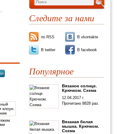
Следите за нами
ь
по RSS
В vkontakte
В twitter
В facebook
Популярное
Вязаное солнце.
Крючком. Схема
12.04.2017 г.
Прочитано 8828 раз.
Вяжем
Вязаная белая
ами
мышка. Крючком.
Схема