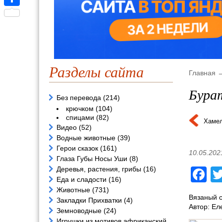
Отправить
Разделы сайта
Главная
Бура
Без перевода
(214)
крючком
(104)
спицами
(82)
Хаме
Видео
(52)
Водные животные
(39)
Герои сказок
(161)
10.05.202
Глаза Губы Носы Уши
(8)
Деревья, растения, грибы
(16)
F
Еда и сладости
(16)
Животные
(731)
Вязаный с
Закладки Прихватки
(4)
Автор: Ел
Земноводные
(24)
Игрушки из мотивов африканский