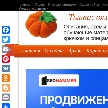
Главная
Архив
Игрушки спицами
Карта сайта
Кон
Уход за игрушками
Тыква: вя
Описания, схемы,
обучающие матер
крючком и спица
Facebook
Twitter
Главная
О сайте
Архив
Карта с
Email
Pinterest
VK
Odnoklassniki
Blogger
Print