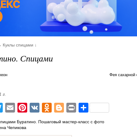
→
Куклы спицами
↓
тино. Спицами
леон
Фея сахарной
1 г.
acebook
Twitter
Email
Pinterest
VK
Odnoklassniki
Blogger
Print
Отправит
пицами Буратино. Пошаговый мастер-класс с фото
ена Чепикова