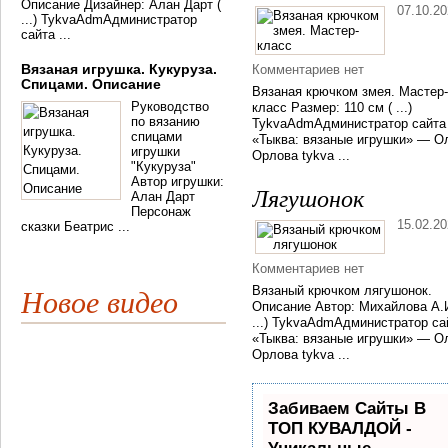
Описание Дизайнер: Алан Дарт (
07.10.2
...) TykvaAdmАдминистратор
сайта ...
Вязаная игрушка. Кукуруза.
Комментариев нет
Спицами. Описание
Вязаная крючком змея. Мастер-
Руководство
класс Размер: 110 см ( ...)
по вязанию
TykvaAdmАдминистратор сайта
спицами
«Тыква: вязаные игрушки» — О
игрушки
Орлова tykva ...
"Кукуруза"
Автор игрушки:
Лягушонок
Алан Дарт
Персонаж
15.02.2
сказки Беатрис ...
Комментариев нет
Вязаный крючком лягушонок.
Новое видео
Описание Автор: Михайлова А.И
...) TykvaAdmАдминистратор са
«Тыква: вязаные игрушки» — О
Орлова tykva ...
Забиваем Сайты В
ТОП КУВАЛДОЙ -