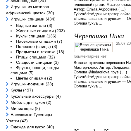
Земноводные
(24)
плюшевой пряжи. Мастер-класс
Игрушки из мотивов
Автор: Ольга Аброскина ( ...)
африканский цветок
(30)
TykvaAdmАдминистратор сайта
«Тыква: вязаные игрушки» — О
Игрушки спицами
(434)
Орлова tykva ...
Водные жители
(8)
Животные спицами
(203)
Черепашка Ника
Куклы спицами
(136)
Насекомые спицами
(7)
25.07.2
Полезное (спицы)
(8)
Предметы и техника
(13)
Комментариев нет
Птицы спицами
(32)
Сладости спицами
(3)
Вязаная крючком черепашка Ни
Фрукты, овощи, ягоды
Мастер-класс Автор: Людмила
Орлова @ludaorlova_toys ( ...)
спицами
(5)
TykvaAdmАдминистратор сайта
Цветы спицами
(2)
«Тыква: вязаные игрушки» — О
Игрушки-подушки
(23)
Орлова tykva ...
Куклы
(497)
Кукольные аксессуары
(4)
Мебель для кукол
(2)
Миниатюры
(8)
Насекомые Гусеницы
Улитки
(42)
Одежда для кукол
(40)