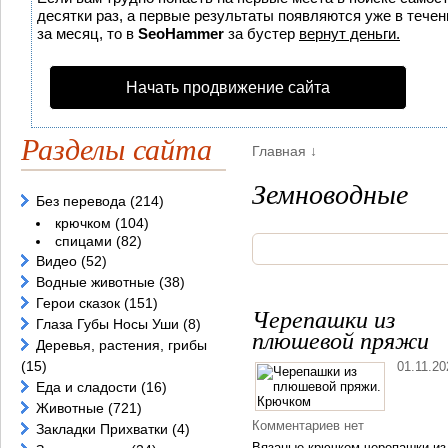
десятки раз, а первые результаты появляются уже в течени
за месяц, то в
SeoHammer
за бустер
вернут деньги.
Начать продвижение сайта
Разделы сайта
Главная
↓
Земноводные
Без перевода
(214)
крючком
(104)
спицами
(82)
Видео
(52)
Водные животные
(38)
Герои сказок
(151)
Черепашки из
Глаза Губы Носы Уши
(8)
плюшевой пряжи
Деревья, растения, грибы
(15)
01.11.20
Еда и сладости
(16)
Животные
(721)
Комментариев нет
Закладки Прихватки
(4)
Вязаные крючком черепашки из