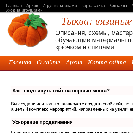
Главная
Архив
Игрушки спицами
Карта сайта
Контакты
Уход за игрушками
Тыква: вязаные
Описания, схемы, мастер
обучающие материалы по
крючком и спицами
Главная
О сайте
Архив
Карта сайта
Как продвинуть сайт на первые места?
Вы создали или только планируете создать свой сайт, но н
а целый комплекс мероприятий, направленных на увеличен
Ускорение продвижения
Если вам трудно попасть на первые места в поиске самос