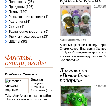
Крокодил Кронки
Полезности
(23)
Предметы
(103)
10.03.2
Птицы
(120)
Развивающие коврики
(1)
Растения
(24)
Статьи
(8)
Технические моменты
(5)
Фрукты ягоды овощи
(23)
Комментариев нет
ЦВЕТЫ
(30)
Вязаный крючком крокодил Кро
Схема Автор: Екатерина Зайцев
...) TykvaAdmАдминистратор са
Фрукты,
«Тыква: вязаные игрушки» — О
Орлова tykva ...
овощи, ягоды
Лягушка от
«Волшебные
Клубника. Спицами
подарки»
Вязаная
спицами
14.02.2
клубника.
Описание ( ...)
TykvaAdmАдминистратор сайта
«Тыква: вязаные игрушки» — ...