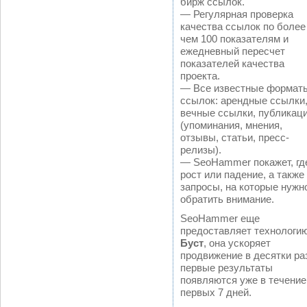
бирж ссылок.
— Регулярная проверка
качества ссылок по более
чем 100 показателям и
ежедневный пересчет
показателей качества
проекта.
— Все известные формат
ссылок: арендные ссылки
вечные ссылки, публикац
(упоминания, мнения,
отзывы, статьи, пресс-
релизы).
— SeoHammer покажет, гд
рост или падение, а также
запросы, на которые нужн
обратить внимание.
SeoHammer еще
предоставляет технологи
Буст
, она ускоряет
продвижение в десятки раз
первые результаты
появляются уже в течение
первых 7 дней.