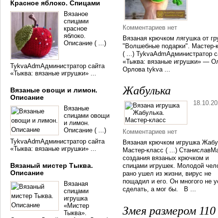
Красное яблоко. Спицами
Вязаное
спицами
Комментариев нет
красное
яблоко.
Вязаная крючком лягушка от гр
Описание ( ...)
"Волшебные подарки". Мастер-
( ...) TykvaAdmАдминистратор с
«Тыква: вязаные игрушки» — О
TykvaAdmАдминистратор сайта
Орлова tykva ...
«Тыква: вязаные игрушки» ...
Жабулька
Вязаные овощи и лимон.
Описание
18.10.2
Вязаные
спицами овощи
и лимон.
Описание ( ...)
Комментариев нет
TykvaAdmАдминистратор сайта
Вязаная крючком игрушка Жабу
«Тыква: вязаные игрушки» ...
Мастер-класс ( ...) СтаниславМ
создания вязаных крючком и
Вязаный мистер Тыква.
спицами игрушек. Молодой чел
Описание
рано ушел из жизни, вирус не
пощадил и его. Он многого не 
Вязаная
сделать, а мог бы. В ...
спицами
игрушка
«Мистер
Змея размером 110
Тыква».