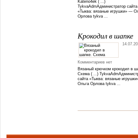
Kateno4ek ( ...)
TykvaAdmАдминистратор сайта
«Тыква: вязаные игрушки» — О
Орлова tykva ...
Крокодил в шапке
14.07.2
Комментариев нет
Вязаный крючком крокодил в ш
Схема ( ...) TykvaAdmАдминист
сайта «Тыква: вязаные игрушки
Ольга Орлова tykva ...