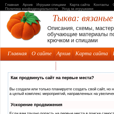
Главная
Архив
Игрушки спицами
Карта сайта
Контакты
Политика конфиденциальности
Уход за игрушками
Тыква: вязаные
Описания, схемы, мастер
обучающие материалы по
крючком и спицами
Главная
О сайте
Архив
Карта сайта
Уход за игрушками
Как продвинуть сайт на первые места?
Вы создали или только планируете создать свой сайт, но н
а целый комплекс мероприятий, направленных на увеличен
Ускорение продвижения
Если вам трудно попасть на первые места в поиске самос