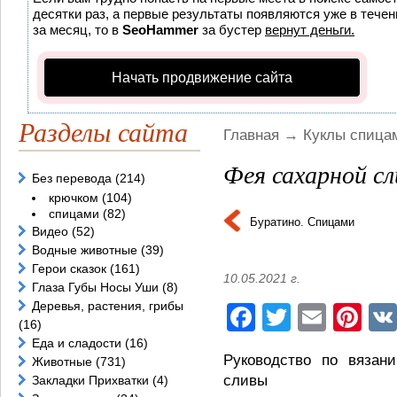
десятки раз, а первые результаты появляются уже в течени
за месяц, то в
SeoHammer
за бустер
вернут деньги.
Начать продвижение сайта
Разделы сайта
Главная
→
Куклы спица
Фея сахарной с
Без перевода
(214)
крючком
(104)
спицами
(82)
Буратино. Спицами
Видео
(52)
Водные животные
(39)
Герои сказок
(161)
10.05.2021 г.
Глаза Губы Носы Уши
(8)
Деревья, растения, грибы
Facebook
Twitter
Email
Pi
(16)
Еда и сладости
(16)
Руководство по вязан
Животные
(731)
сливы
Закладки Прихватки
(4)