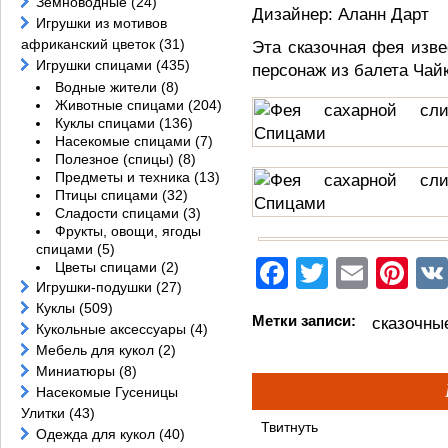
Земноводные
(24)
Дизайнер: Аланн Дарт
Игрушки из мотивов
африканский цветок
(31)
Эта сказочная фея изв
Игрушки спицами
(435)
персонаж из балета Чай
Водные жители
(8)
Животные спицами
(204)
Куклы спицами
(136)
Насекомые спицами
(7)
Полезное (спицы)
(8)
Предметы и техника
(13)
Птицы спицами
(32)
Сладости спицами
(3)
Фрукты, овощи, ягоды
спицами
(5)
Facebook
Twitter
Email
Pi
Цветы спицами
(2)
Игрушки-подушки
(27)
Куклы
(509)
Метки записи:
сказочны
Кукольные аксессуары
(4)
Мебель для кукол
(2)
Миниатюры
(8)
Насекомые Гусеницы
Улитки
(43)
Твитнуть
Одежда для кукол
(40)