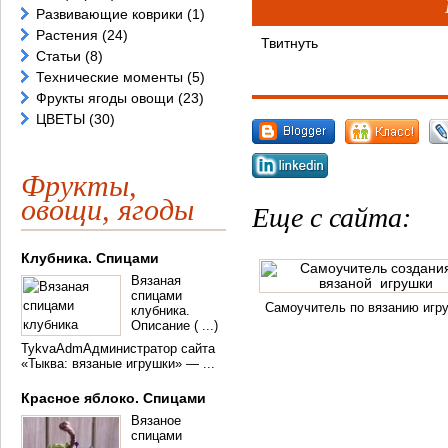
Развивающие коврики
(1)
Растения
(24)
Твитнуть
Статьи
(8)
Технические моменты
(5)
Фрукты ягоды овощи
(23)
ЦВЕТЫ
(30)
Фрукты,
овощи, ягоды
Еще с сайта:
Клубника. Спицами
Вязаная
спицами
Самоучитель по вязанию игр
клубника.
Описание ( ...)
TykvaAdmАдминистратор сайта
«Тыква: вязаные игрушки» — ...
Красное яблоко. Спицами
Вязаное
спицами