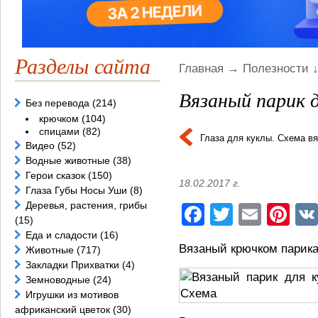
Разделы сайта
Главная
→
Полезности
Вязаный парик 
Без перевода
(214)
крючком
(104)
спицами
(82)
Глаза для куклы. Схема в
Видео
(52)
Водные животные
(38)
Герои сказок
(150)
18.02.2017 г.
Глаза Губы Носы Уши
(8)
Деревья, растения, грибы
Facebook
Twitter
Email
Pi
(15)
Еда и сладости
(16)
Вязаный крючком парика
Животные
(717)
Закладки Прихватки
(4)
Земноводные
(24)
Игрушки из мотивов
африканский цветок
(30)