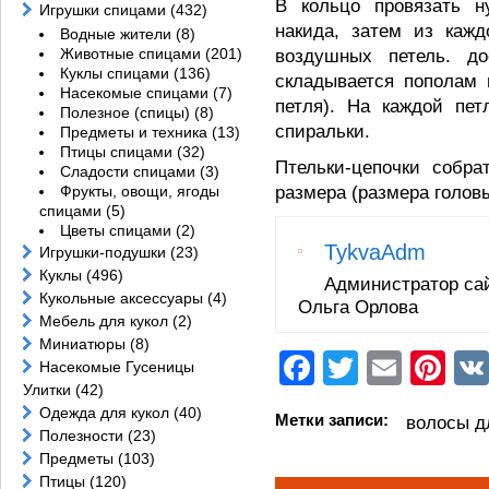
В кольцо провязать н
Игрушки спицами
(432)
накида, затем из кажд
Водные жители
(8)
Животные спицами
(201)
воздушных петель. до
Куклы спицами
(136)
складывается пополам 
Насекомые спицами
(7)
петля). На каждой пе
Полезное (спицы)
(8)
спиральки.
Предметы и техника
(13)
Птицы спицами
(32)
Птельки-цепочки собра
Сладости спицами
(3)
Фрукты, овощи, ягоды
размера (размера головы
спицами
(5)
Цветы спицами
(2)
TykvaAdm
Игрушки-подушки
(23)
Куклы
(496)
Администратор са
Кукольные аксессуары
(4)
Ольга Орлова
Мебель для кукол
(2)
Миниатюры
(8)
Facebook
Twitter
Email
Pi
Насекомые Гусеницы
Улитки
(42)
Одежда для кукол
(40)
Метки записи:
волосы д
Полезности
(23)
Предметы
(103)
Птицы
(120)