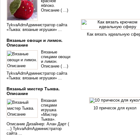
красное
яблоко.
Описание ( ...)
TykvaAdmАдминистратор сайта
«Тыква: вязаные игрушки» ...
Как вязать идеальную сфе
Вязаные овощи и лимон.
Описание
Вязаные
спицами овощи
и лимон.
Описание ( ...)
TykvaAdmАдминистратор сайта
«Тыква: вязаные игрушки» ...
Вязаный мистер Тыква.
Описание
Вязаная
спицами
10 причесок для кукол
игрушка
«Мистер
Тыква».
Описание Дизайнер: Алан Дарт (
...) TykvaAdmАдминистратор
сайта ...