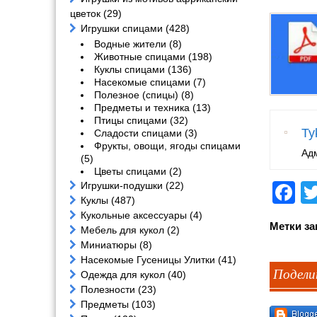
цветок
(29)
Игрушки спицами
(428)
Водные жители
(8)
Животные спицами
(198)
Куклы спицами
(136)
Насекомые спицами
(7)
Полезное (спицы)
(8)
Предметы и техника
(13)
Птицы спицами
(32)
Ty
Сладости спицами
(3)
Фрукты, овощи, ягоды спицами
Ад
(5)
Цветы спицами
(2)
Игрушки-подушки
(22)
F
Куклы
(487)
Кукольные аксессуары
(4)
Метки за
Мебель для кукол
(2)
Миниатюры
(8)
Насекомые Гусеницы Улитки
(41)
Подели
Одежда для кукол
(40)
Полезности
(23)
Предметы
(103)