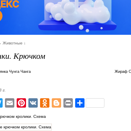
→
Животные
↓
ики. Крючком
янка Чунга Чанга
Жираф С
8 г.
acebook
Twitter
Email
Pinterest
VK
Odnoklassniki
Blogger
Print
Отправит
крючком кролики. Схема