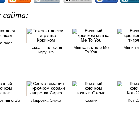
 сайта:
а лося
Такса — плоская
Мишка в стиле Me
Мини ти
игрушка
To You
от minerale
Ливретка Сирко
Козлик
Кот-2