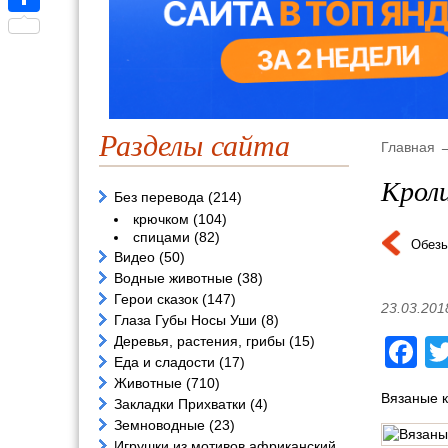
Отправить
Разделы сайта
Главная
Крол
Без перевода
(214)
крючком
(104)
спицами
(82)
Обезь
Видео
(50)
Водные животные
(38)
Герои сказок
(147)
23.03.201
Глаза Губы Носы Уши
(8)
Деревья, растения, грибы
(15)
F
Еда и сладости
(17)
Животные
(710)
Вязаные 
Закладки Прихватки
(4)
Земноводные
(23)
Игрушки из мотивов африканский