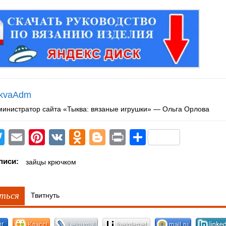
kvaAdm
министратор сайта «Тыква: вязаные игрушки» — Ольга Орлова
acebook
Twitter
Email
Pinterest
VK
Odnoklassniki
Blogger
Print
Отправит
писи:
зайцы крючком
ться
Твитнуть