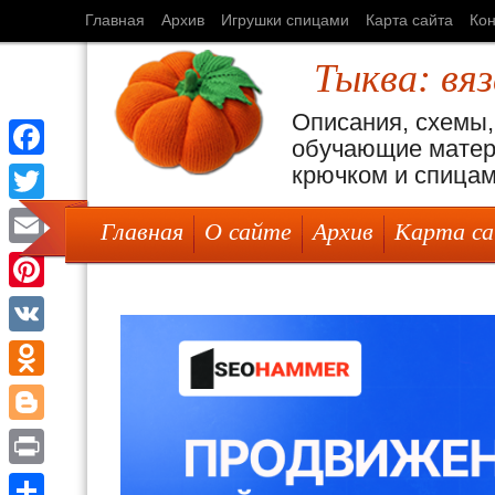
Главная
Архив
Игрушки спицами
Карта сайта
Кон
Тыква: вя
Описания, схемы,
обучающие матер
крючком и спица
Facebook
Twitter
Главная
О сайте
Архив
Карта с
Email
Pinterest
VK
Odnoklassniki
Blogger
Print