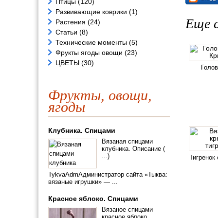
Птицы
(120)
Развивающие коврики
(1)
Еще с
Растения
(24)
Статьи
(8)
Технические моменты
(5)
Фрукты ягоды овощи
(23)
ЦВЕТЫ
(30)
Голов
Фрукты, овощи,
ягоды
Клубника. Спицами
Вязаная спицами
клубника. Описание (
...)
Тигренок 
TykvaAdmАдминистратор сайта «Тыква:
вязаные игрушки» — ...
Красное яблоко. Спицами
Вязаное спицами
красное яблоко.