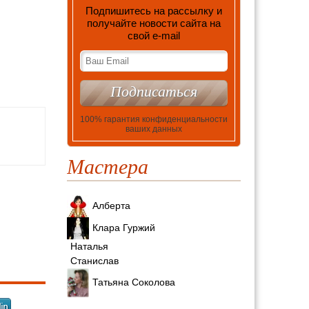
Подпишитесь на рассылку и
получайте новости сайта на
свой е-mail
100% гарантия конфиденциальности
ваших данных
Мастера
ь
Алберта
Клара Гуржий
Наталья
Станислав
Татьяна Соколова