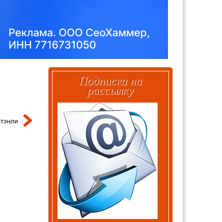
Подписка на
рассылку
тэнли
ь