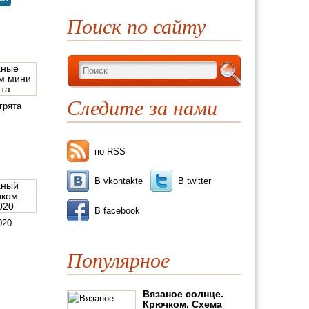
Поиск по сайту
Следите за нами
грята
по RSS
В vkontakte
В twitter
В facebook
020
Популярное
Вязаное солнце.
Крючком. Схема