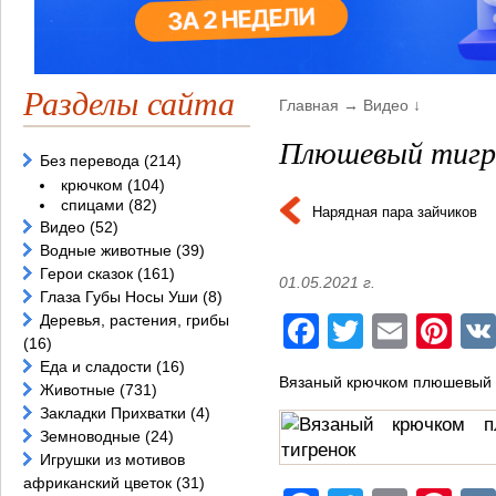
Разделы сайта
Главная
→
Видео
↓
Плюшевый тигр
Без перевода
(214)
крючком
(104)
спицами
(82)
Нарядная пара зайчиков
Видео
(52)
Водные животные
(39)
Герои сказок
(161)
01.05.2021 г.
Глаза Губы Носы Уши
(8)
Деревья, растения, грибы
Facebook
Twitter
Email
Pi
(16)
Еда и сладости
(16)
Вязаный крючком плюшевый т
Животные
(731)
Закладки Прихватки
(4)
Земноводные
(24)
Игрушки из мотивов
африканский цветок
(31)