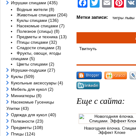
Facebook
Twitter
Email
Pi
Игрушки спицами
(435)
Водные жители
(8)
Животные спицами
(204)
Метки записи:
тигры львы
Куклы спицами
(136)
Насекомые спицами
(7)
Полезное (спицы)
(8)
Предметы и техника
(13)
Птицы спицами
(32)
Сладости спицами
(3)
Твитнуть
Фрукты, овощи, ягоды
спицами
(5)
Цветы спицами
(2)
Игрушки-подушки
(27)
Куклы
(509)
Кукольные аксессуары
(4)
Мебель для кукол
(2)
Миниатюры
(8)
Еще с сайта:
Насекомые Гусеницы
Улитки
(43)
Одежда для кукол
(40)
Полезности
(23)
Предметы
(108)
Новогодняя ёлочка. Спицам
Эффект Клоке
Птицы
(124)