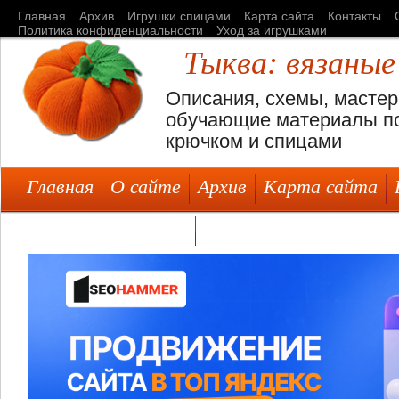
Главная
Архив
Игрушки спицами
Карта сайта
Контакты
Политика конфиденциальности
Уход за игрушками
Тыква: вязаные
Описания, схемы, мастер
обучающие материалы по
крючком и спицами
Главная
О сайте
Архив
Карта сайта
Уход за игрушками