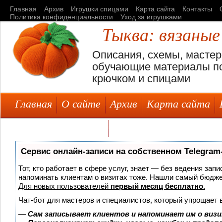
Главная
Архив
Игрушки спицами
Карта сайта
Контакты
Политика конфиденциальности
Уход за игрушками
Тыква: вязаные
Описания, схемы, мастер
обучающие материалы по
крючком и спицами
Главная
О сайте
Архив
Карта сайта
Уход за игрушками
Сервис онлайн-записи на собственном Telegram
Тот, кто работает в сфере услуг, знает — без ведения запи
напоминать клиентам о визитах тоже. Нашли самый бюдж
Для новых пользователей
первый месяц бесплатно
.
Чат-бот для мастеров и специалистов, который упрощает 
—
Сам записывает клиентов и напоминает им о визи