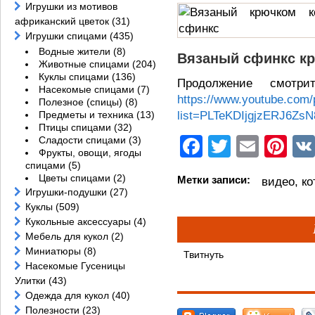
Игрушки из мотивов
африканский цветок
(31)
Игрушки спицами
(435)
Водные жители
(8)
Вязаный сфинкс кр
Животные спицами
(204)
Куклы спицами
(136)
Продолжение смотр
Насекомые спицами
(7)
https://www.youtube.com/p
Полезное (спицы)
(8)
Предметы и техника
(13)
list=PLTeKDIjgjzERJ6Z
Птицы спицами
(32)
Facebook
Twitter
Email
Pi
Сладости спицами
(3)
Фрукты, овощи, ягоды
спицами
(5)
Цветы спицами
(2)
Метки записи:
видео
,
ко
Игрушки-подушки
(27)
Куклы
(509)
Кукольные аксессуары
(4)
Мебель для кукол
(2)
Миниатюры
(8)
Твитнуть
Насекомые Гусеницы
Улитки
(43)
Одежда для кукол
(40)
Полезности
(23)