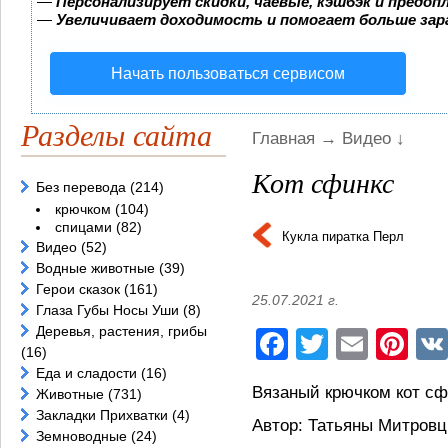
—
Персонализирует скидки, чаевые, кэшбэк и предоп
—
Увеличивает доходимость и помогает больше за
Начать пользоваться сервисом
Разделы сайта
Главная
→
Видео
↓
Кот сфинкс
Без перевода
(214)
крючком
(104)
спицами
(82)
Кукла пиратка Перл
Видео
(52)
Водные животные
(39)
Герои сказок
(161)
25.07.2021 г.
Глаза Губы Носы Уши
(8)
Деревья, растения, грибы
Facebook
Twitter
Email
Pi
(16)
Еда и сладости
(16)
Вязаный крючком кот сф
Животные
(731)
Закладки Прихватки
(4)
Автор: Татьяны Митров
Земноводные
(24)