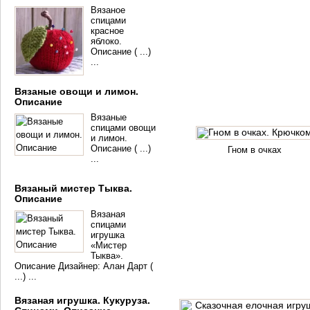
Вязаное
спицами
красное
яблоко.
Описание ( ...)
...
Вязаные овощи и лимон.
Описание
Вязаные
спицами овощи
и лимон.
Описание ( ...)
Гном в очках
...
Вязаный мистер Тыква.
Описание
Вязаная
спицами
игрушка
«Мистер
Тыква».
Описание Дизайнер: Алан Дарт (
...) ...
Вязаная игрушка. Кукуруза.