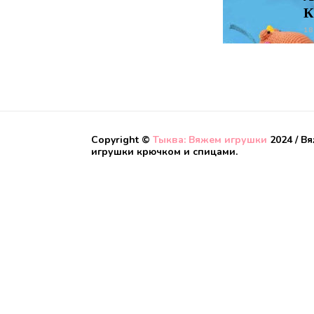
К
18
Copyright ©
Тыква: Вяжем игрушки
2024 / В
игрушки крючком и спицами.