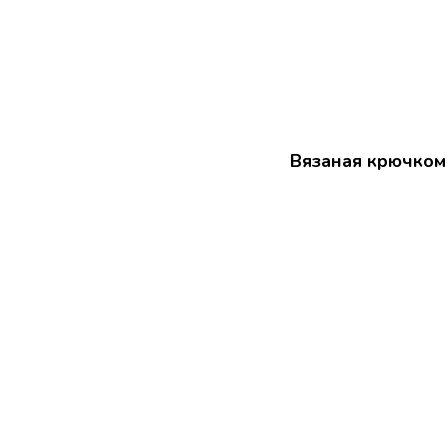
Вязаная крючком