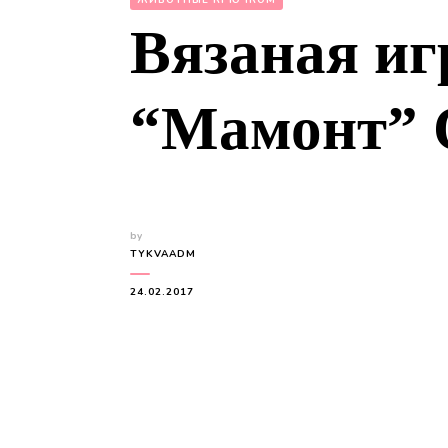
ЖИВОТНЫЕ КРЮЧКОМ
Вязаная и
“Мамонт” 
by
TYKVAADM
24.02.2017