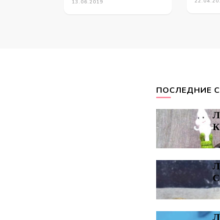
22.04.20
13.06.2019
ПОСЛЕДНИЕ 
Л
К
18
Л
С
18
Л