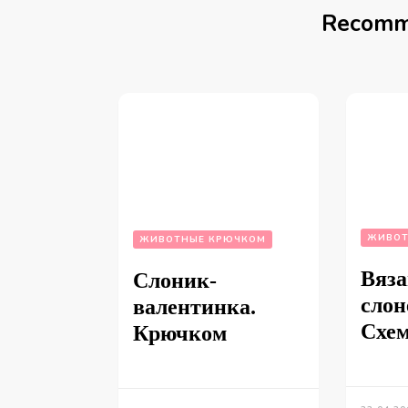
Recomm
ЖИВОТ
ЖИВОТНЫЕ КРЮЧКОМ
Вяз
Слоник-
слон
валентинка.
Схе
Крючком