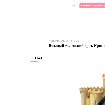
TAGS:
СЛОНЫ КРЮЧК
Post
PREVIOUS ARTICLE
Вязаный маленький крот. Крюч
Navigation
О НАС