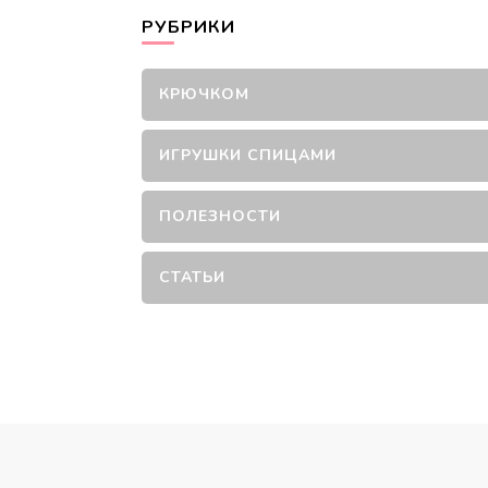
РУБРИКИ
КРЮЧКОМ
ИГРУШКИ СПИЦАМИ
ПОЛЕЗНОСТИ
СТАТЬИ