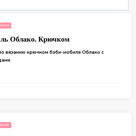
ЧКОМ
иль Облако. Крючком
по вязанию крючком бэби-мобиля Облако с
дами
ЧКОМ