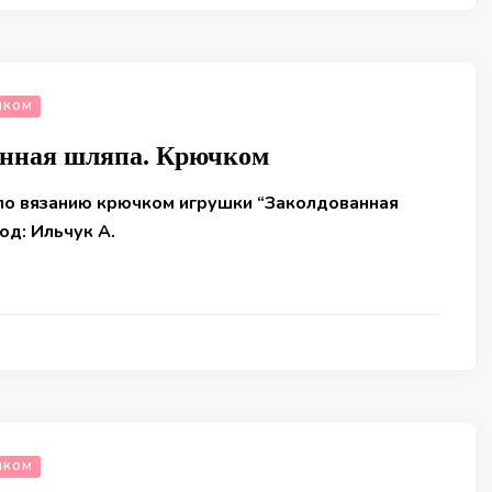
ЧКОМ
анная шляпа. Крючком
по вязанию крючком игрушки “Заколдованная
од: Ильчук А.
ЧКОМ