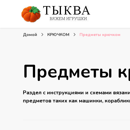
Вязаные игрушки и крючком и спицами. Схемы, опи
Тыква: Вяжем игрушки
Домой
КРЮЧКОМ
Предметы крючком
Предметы 
Раздел с инструкциями и схемами вязан
предметов таких как машинки, кораблик