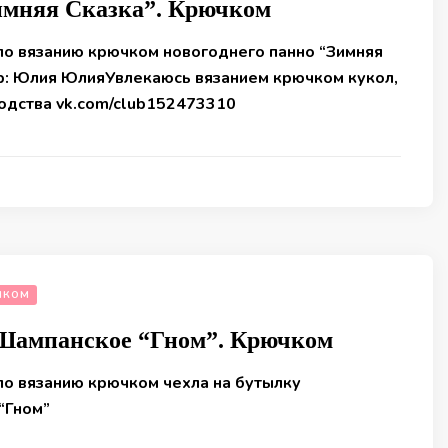
имняя Сказка”. Крючком
по вязанию крючком новогоднего панно “Зимняя
ор: Юлия ЮлияУвлекаюсь вязанием крючком кукол,
одства vk.com/club152473310
ЧКОМ
 Шампанское “Гном”. Крючком
по вязанию крючком чехла на бутылку
“Гном”