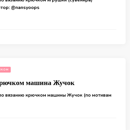
по вязанию крючком игрушки (сувенира)
тор: @nansyoops
ЧКОМ
крючком машина Жучок
по вязанию крючком машины Жучок (по мотивам