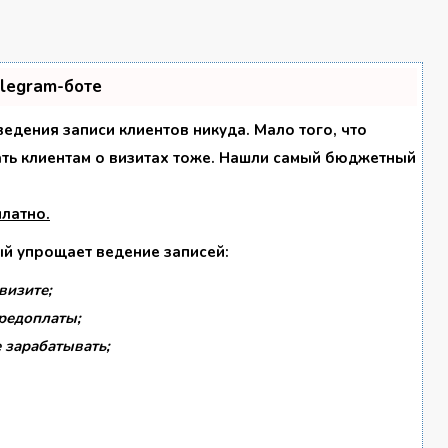
elegram-боте
 ведения записи клиентов никуда. Мало того, что
ать клиентам о визитах тоже. Нашли самый бюджетный
платно
.
ый упрощает ведение записей:
визите;
предоплаты;
 зарабатывать;