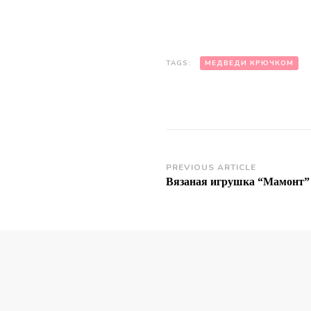
TAGS:
МЕДВЕДИ КРЮЧКОМ
Post
PREVIOUS ARTICLE
Вязаная игрушка “Мамонт”
Navigation