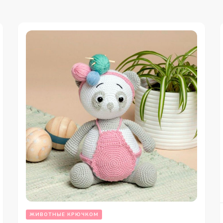
ЖИВОТНЫЕ КРЮЧКОМ