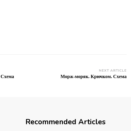
NEXT ARTICLE
 Схема
Морж-моряк. Крючком. Схема
Recommended Articles