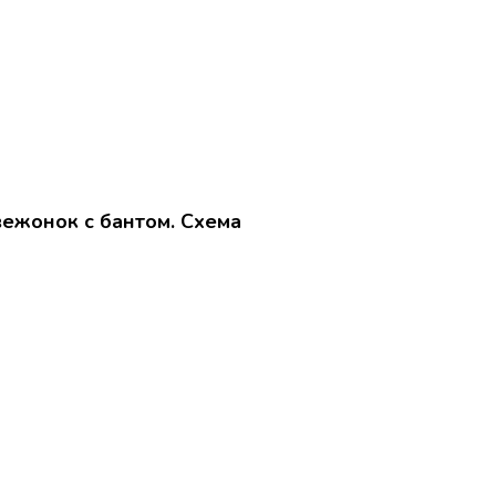
ежонок с бантом. Схема