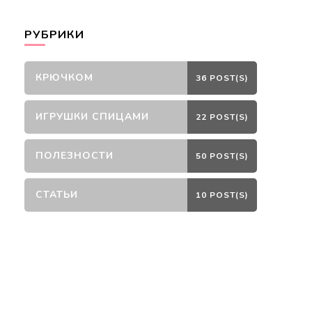
РУБРИКИ
КРЮЧКОМ
36 POST(S)
ИГРУШКИ СПИЦАМИ
22 POST(S)
ПОЛЕЗНОСТИ
50 POST(S)
СТАТЬИ
10 POST(S)