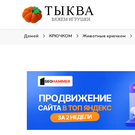
Вязаные игрушки и крючком и спицами. Схемы, опи
Тыква: Вяжем игрушки
Домой
КРЮЧКОМ
Животные крючком