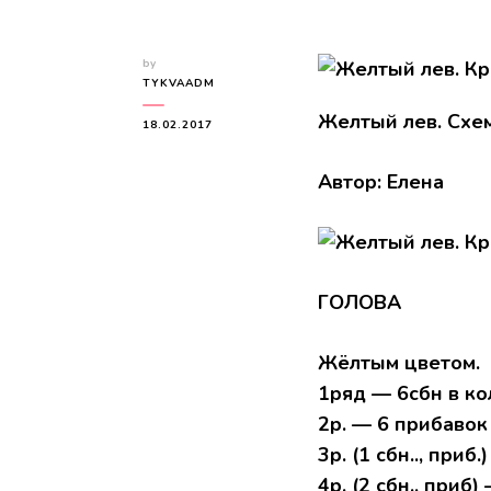
by
TYKVAADM
Желтый лев. Схе
18.02.2017
Автор: Елена
ГОЛОВА
Жёлтым цветом.
1ряд — 6сбн в ко
2р. — 6 прибавок
3р. (1 сбн.., приб.
4р. (2 сбн., приб)