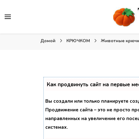
Вязаные игрушки и крючком и спицами. Схемы, описа
Тыква: Вяжем игрушки
Домой
КРЮЧКОМ
Животные крюч
Как продвинуть сайт на первые ме
Вы создали или только планируете созд
Продвижение сайта – это не просто пр
направленных на увеличение его посе
системах.