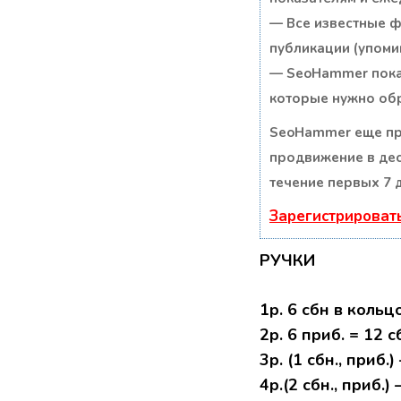
— Все известные ф
публикации (упомин
— SeoHammer покаж
которые нужно обр
SeoHammer еще пр
продвижение в дес
течение первых 7 
Зарегистрироват
РУЧКИ
1р. 6 сбн в кольцо
2р. 6 приб. = 12 с
3р. (1 сбн., приб.
4р.(2 сбн., приб.)