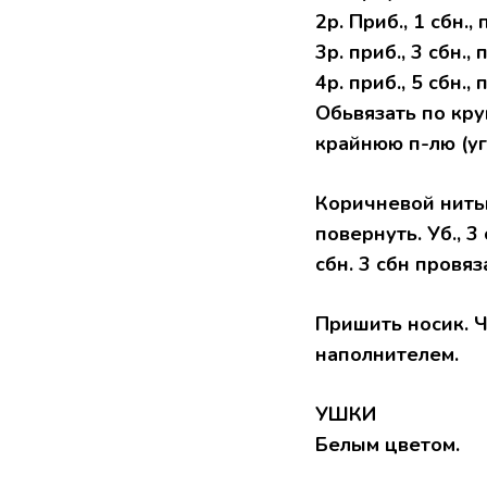
2р. Приб., 1 сбн., 
3р. приб., 3 сбн.,
4р. приб., 5 сбн., 
Обьвязать по круг
крайнюю п-лю (угл
Коричневой нитью —
повернуть. Уб., 3 с
сбн. 3 сбн провяз
Пришить носик. 
наполнителем.
УШКИ
Белым цветом.