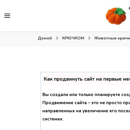
Вязаные игрушки и крючком и спицами. Схемы, описа
Тыква: Вяжем игрушки
Домой
КРЮЧКОМ
Животные крюч
Как продвинуть сайт на первые ме
Вы создали или только планируете созд
Продвижение сайта – это не просто пр
направленных на увеличение его посе
системах.