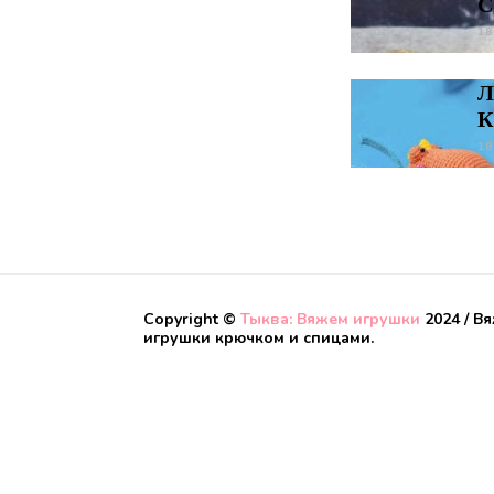
С
18
Л
К
18
Copyright ©
Тыква: Вяжем игрушки
2024 / В
игрушки крючком и спицами.