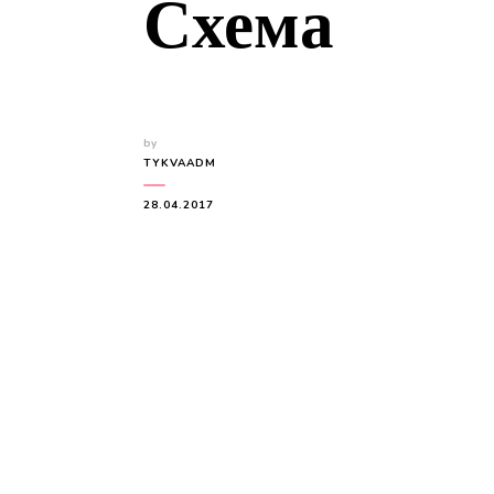
Схема
by
TYKVAADM
28.04.2017