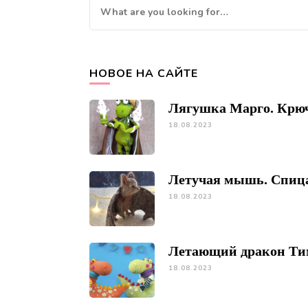
Looking
for
Something?
НОВОЕ НА САЙТЕ
Лягушка Марго. Крю
18.08.2023
Летучая мышь. Спиц
18.08.2023
Летающий дракон Ти
18.08.2023