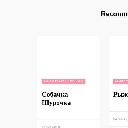
Recomm
ЖИВОТНЫЕ КРЮЧКОМ
ЖИВОТ
Собачка
Рыжа
Шурочка
02.02.20
25.09.2018