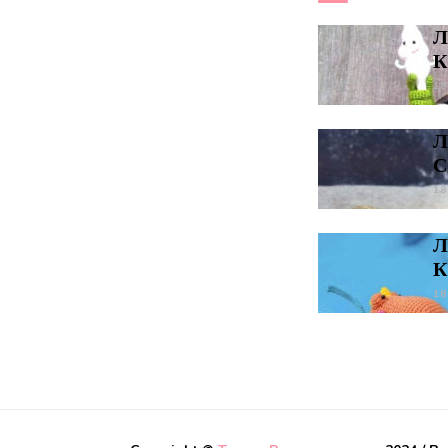
Л
К
18
Л
С
18
Л
К
18