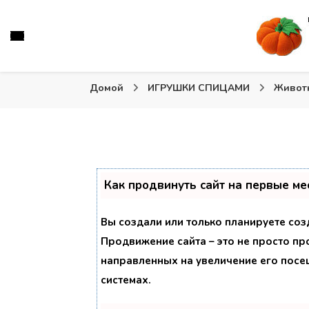
Вязаные игрушки и крючком и спицами. Схемы, описа
Тыква: Вяжем игрушки
Домой
ИГРУШКИ СПИЦАМИ
Живот
Как продвинуть сайт на первые ме
Вы создали или только планируете созд
Продвижение сайта – это не просто пр
направленных на увеличение его посе
системах.