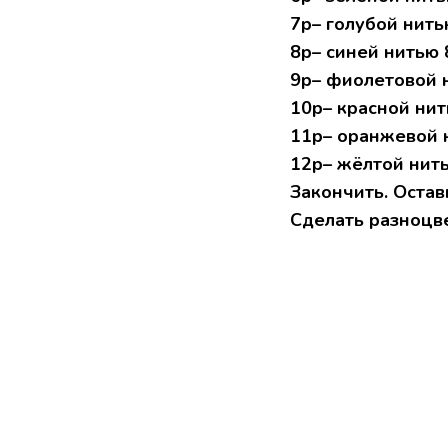
7р– голубой нить
8р– синей нитью 
9р– фиолетовой н
10р– красной нит
11р– оранжевой н
12р– жёлтой нитью
Закончить. Остав
Сделать разноцв