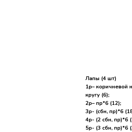
Лапы (4 шт)
1р– коричневой н
кругу (6);
2р– пр*6 (12);
3р- (сбн, пр)*6 (18
4р- (2 сбн, пр)*6 (
5р- (3 сбн, пр)*6 (