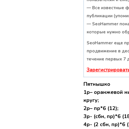
— Все известные ф
публикации (упомин
— SeoHammer покаж
которые нужно обр
SeoHammer еще пр
продвижение в дес
течение первых 7 
Зарегистрироват
Пятнышко
1р– оранжевой ни
кругу;
2р– пр*6 (12);
3р- (сбн, пр)*6 (18
4р- (2 сбн, пр)*6 (