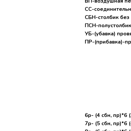
ВП-воздушная пе
СС-соединительн
СБН-столбик без
ПСН-полустолбик
УБ-(убавка) пров
ПР-(прибавка)-пр
6р- (4 сбн, пр)*6 (
7р- (5 сбн, пр)*6 (