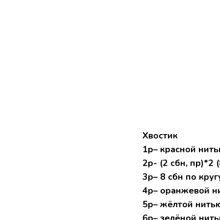
Хвостик
1р– красной нитью
2р- (2 сбн, пр)*2 (
3р– 8 сбн по круг
4р– оранжевой ни
5р– жёлтой нитью
6р– зелёной нить