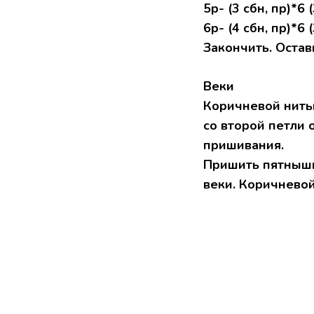
5р- (3 сбн, пр)*6 (
6р- (4 сбн, пр)*6 (
Закончить. Остав
Веки
Коричневой нитью
со второй петли 
пришивания.
Пришить пятнышк
веки. Коричнево