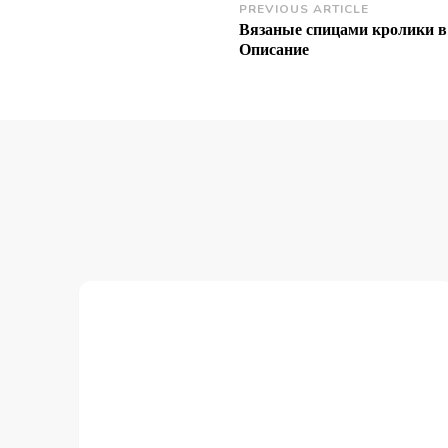
Post
PREVIOUS ARTICLE
Вязаные спицами кролики в
Navigation
Описание