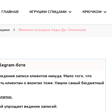
ГЛАВНАЯ
ИГРУШКИ СПИЦАМИ
КРЮЧКОМ
сания
ицами
Вязаная лошадка леди Ди. Описание
elegram-боте
 ведения записи клиентов никуда. Мало того, что
ать клиентам о визитах тоже. Нашли самый бюджетный
платно
.
ый упрощает ведение записей: