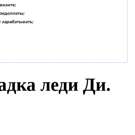
визите;
предоплаты;
 зарабатывать;
дка леди Ди.