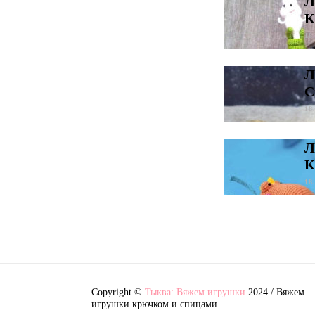
Л
К
18
Л
С
18
Л
К
18
Copyright ©
Тыква: Вяжем игрушки
2024 / Вяжем
игрушки крючком и спицами.