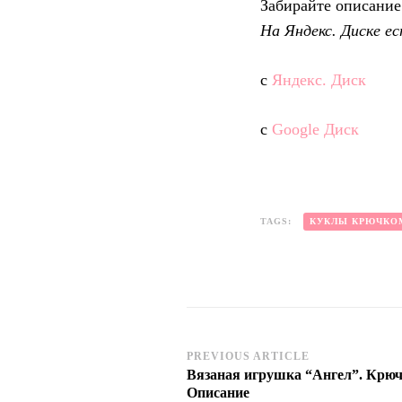
Забирайте описание 
На Яндекс. Диске е
с
Яндекс. Диск
с
Googlе Диск
TAGS:
КУКЛЫ КРЮЧКО
Post
PREVIOUS ARTICLE
Вязаная игрушка “Ангел”. Крюч
Navigation
Описание