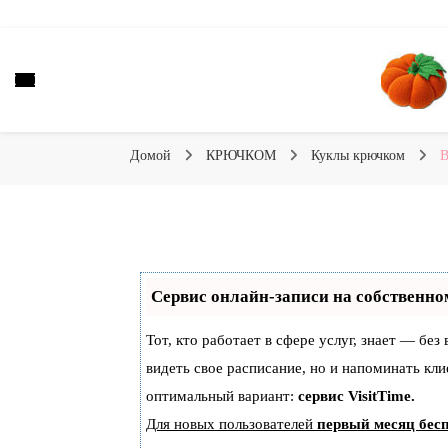
Вязаные игрушки и крючком и спицами. Схемы, описания
Тыква: Вяжем игрушки
Домой
КРЮЧКОМ
Куклы крючком
В
Сервис онлайн-записи на собственно
Тот, кто работает в сфере услуг, знает — без
видеть свое расписание, но и напоминать к
оптимальный вариант:
сервис VisitTime.
Для новых пользователей
первый месяц бес