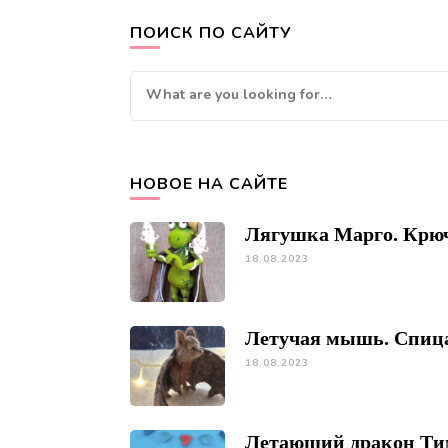
ПОИСК ПО САЙТУ
Looking
for
Something?
НОВОЕ НА САЙТЕ
Лягушка Марго. Крю
18.08.2023
Летучая мышь. Спиц
18.08.2023
Летающий дракон Ти