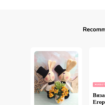
Recomm
ЖИВОТ
Вяза
Егор