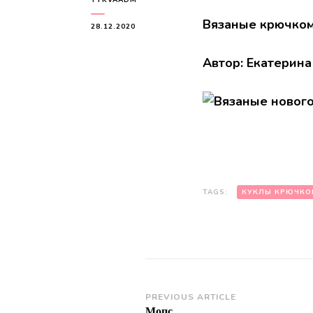
Вязаные крючком
28.12.2020
Автор: Екатерина
TAGS:
КУКЛЫ КРЮЧКО
Post
PREVIOUS ARTICLE
Мопс