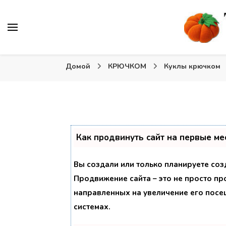
Вязаные игрушки и крючком и спицами. Схемы, описа
Тыква: Вяжем игрушки
Домой
КРЮЧКОМ
Куклы крючком
Как продвинуть сайт на первые ме
Вы создали или только планируете созд
Продвижение сайта – это не просто пр
направленных на увеличение его посе
системах.