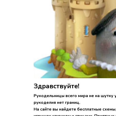
Здравствуйте!
Рукодельницы всего мира не на шутку 
рукоделия нет границ.
На сайте вы найдете бесплатные схемы