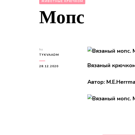
ЖИВОТНЫЕ КРЮЧКОМ
Мопс
by
TYKVAADM
Вязаный крючком
28.12.2020
Автор: M.E.Herrm