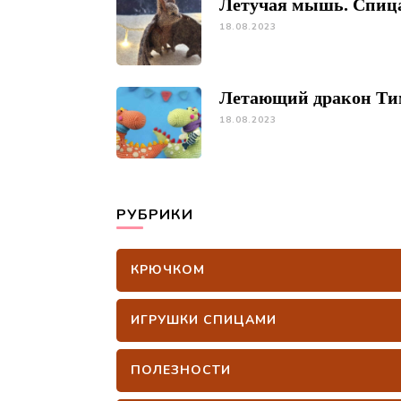
Летучая мышь. Спиц
18.08.2023
Летающий дракон Ти
18.08.2023
РУБРИКИ
КРЮЧКОМ
ИГРУШКИ СПИЦАМИ
ПОЛЕЗНОСТИ