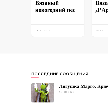
Вязаный
Вяза
новогодний пес
Д’А
18.11.2017
18.11.20
ПОСЛЕДНИЕ СООБЩЕНИЯ
Лягушка Марго. Крю
18.08.2023