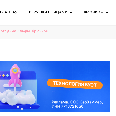
ГЛАВНАЯ
ИГРУШКИ СПИЦАМИ
КРЮЧКОМ
сания
и
огодние Эльфы. Крючком