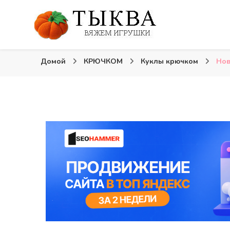
Вязаные игрушки и крючком и спицами. Схемы, опи
Тыква: Вяжем игрушк
Домой
КРЮЧКОМ
Куклы крючком
Нов