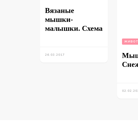
Вязаные
мышки-
малышки. Схема
ЖИВОТ
Мы
26.03.2017
Сне
02.02.20