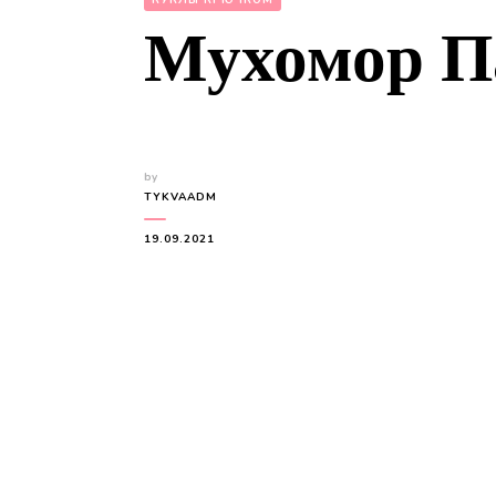
КУКЛЫ КРЮЧКОМ
Мухомор П
by
TYKVAADM
19.09.2021