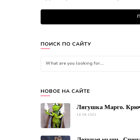
П
ПОИСК ПО САЙТУ
Looking
for
Something?
НОВОЕ НА САЙТЕ
Лягушка Марго. Крю
18.08.2023
Летучая мышь. Спиц