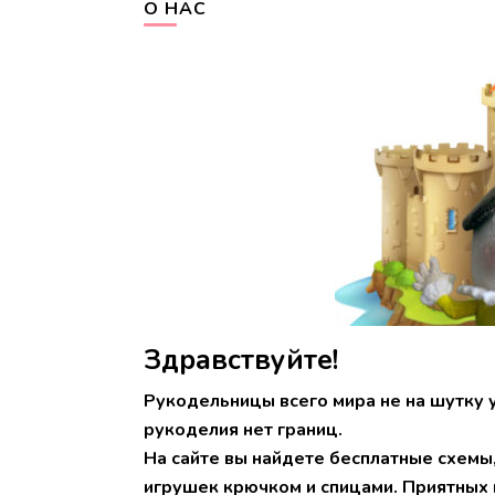
О НАС
Здравствуйте!
Рукодельницы всего мира не на шутку 
рукоделия нет границ.
На сайте вы найдете бесплатные схемы
игрушек крючком и спицами. Приятных 