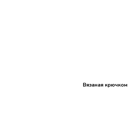
Вязаная крючком