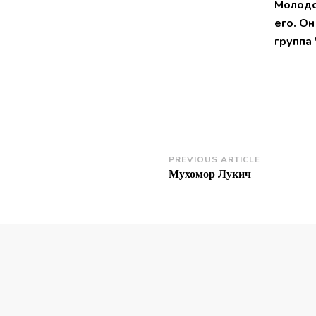
Молодо
его. Он
группа
Post
PREVIOUS ARTICLE
Мухомор Лукич
Navigation