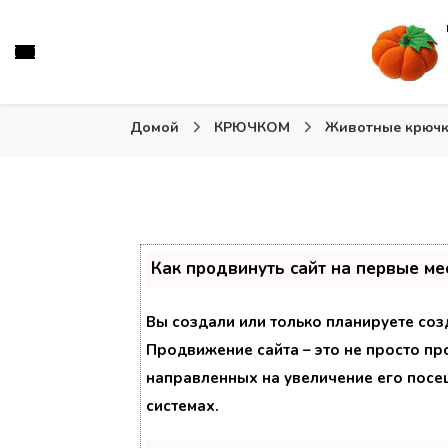
Вязаные игрушки и крючком и спицами. Схемы, описа
Тыква: Вяжем игрушки
Домой
КРЮЧКОМ
Животные крюч
Как продвинуть сайт на первые ме
Вы создали или только планируете созд
Продвижение сайта – это не просто пр
направленных на увеличение его посе
системах.