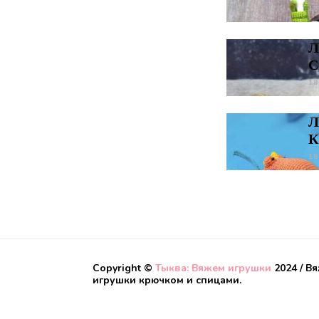
18
Л
С
18
Л
К
18
Copyright ©
Тыква: Вяжем игрушки
2024 / В
игрушки крючком и спицами.