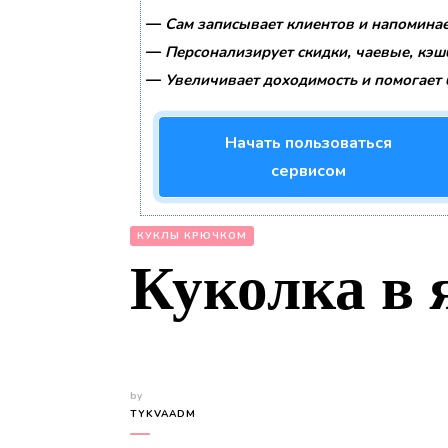
—
Сам записывает клиентов и напоминае
—
Персонализирует скидки, чаевые, кэш
—
Увеличивает доходимость и помогает 
Начать пользоваться
сервисом
КУКЛЫ КРЮЧКОМ
Куколка в 
by
TYKVAADM