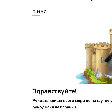
Navigation
О НАС
Здравствуйте!
Рукодельницы всего мира не на шутку 
рукоделия нет границ.