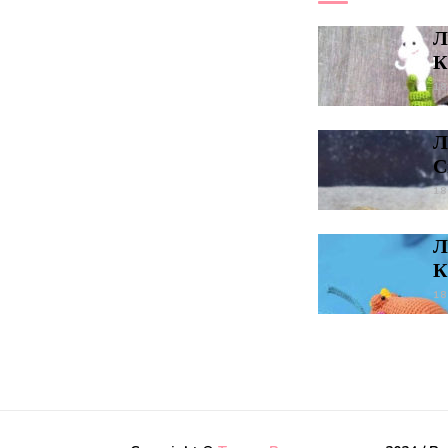
Л
К
18
Л
С
18
Л
К
18