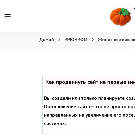
Вязаные игрушки и крючком и спицами. Схемы, описа
Тыква: Вяжем игрушки
Домой
КРЮЧКОМ
Животные крюч
Как продвинуть сайт на первые ме
Вы создали или только планируете созд
Продвижение сайта – это не просто пр
направленных на увеличение его посе
системах.