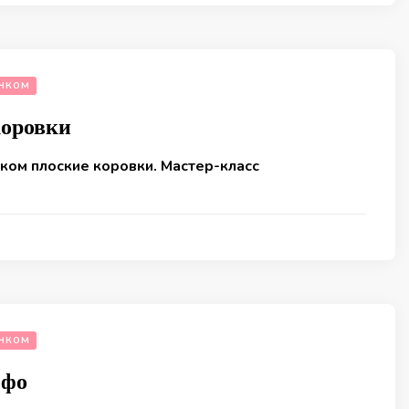
ЧКОМ
коровки
ком плоские коровки. Мастер-класс
ЧКОМ
офо