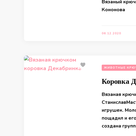
Вязаный крюч
Кононова
06.12.2020
ЖИВОТНЫЕ КРЮ
Коровка 
Вязаная крюч
СтаниславМас
игрушек. Моло
пощадил и его
создана груп