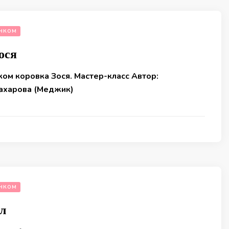
ЧКОМ
ося
ом коровка Зося. Мастер-класс Автор:
ахарова (Меджик)
ЧКОМ
л