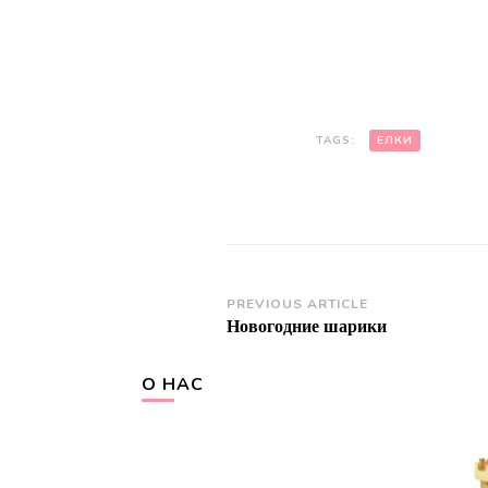
TAGS:
ЕЛКИ
Post
PREVIOUS ARTICLE
Новогодние шарики
Navigation
О НАС