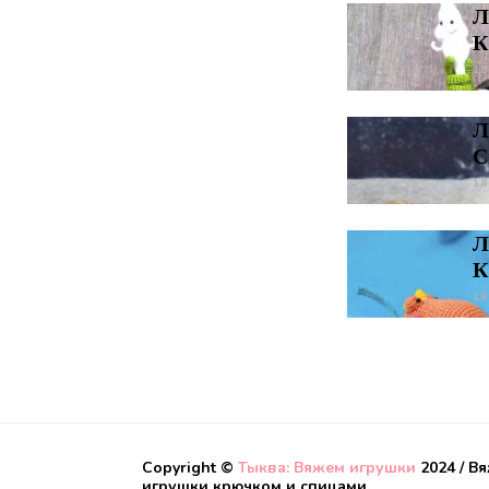
Л
К
18
Л
С
18
Л
К
18
Copyright ©
Тыква: Вяжем игрушки
2024 / В
игрушки крючком и спицами.