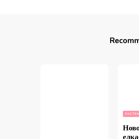
Recomm
РАСТЕ
Ново
елк