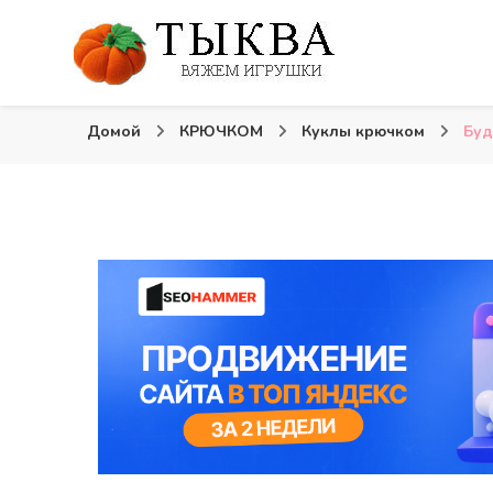
Вязаные игрушки и крючком и спицами. Схемы, опи
Тыква: Вяжем игрушк
Домой
КРЮЧКОМ
Куклы крючком
Буд