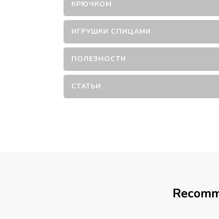
КРЮЧКОМ
ИГРУШКИ СПИЦАМИ
ПОЛЕЗНОСТИ
СТАТЬИ
Recomm