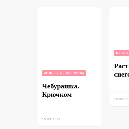
КУКЛЫ
Рас
снег
ЖИВОТНЫЕ КРЮЧКОМ
Чебурашка.
Крючком
15.05.20
15.03.2023