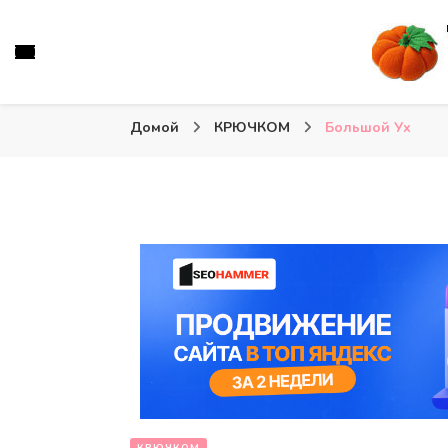
Вязаные игрушки и крючком и спицами. Схемы, описа
Тыква: Вяжем игрушки
Домой
КРЮЧКОМ
Большой Ух