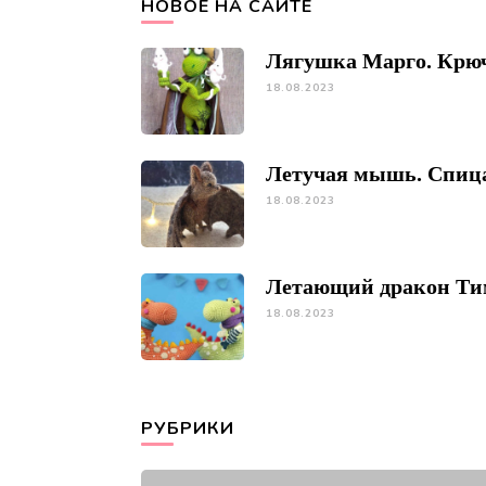
НОВОЕ НА САЙТЕ
Лягушка Марго. Крю
18.08.2023
Летучая мышь. Спиц
18.08.2023
Летающий дракон Ти
18.08.2023
РУБРИКИ