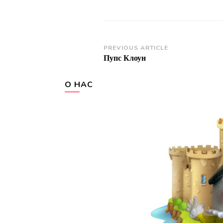
Post
PREVIOUS ARTICLE
Пупс Клоун
Navigation
О НАС