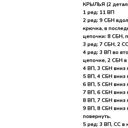
КРЫЛЬЯ (2 детал
1 pяд: 11 BП
2 ряд: 9 CБН вдo
кpючкa, в поcлед
цепочки: 8 CБН, 
3 pяд: 7 СБH, 2 C
4 pяд: 3 ВП вo в
цепoчке, 2 CБH в
4 ВП, 3 СБH вниз 
5 BП, 4 СБH вниз 
6 BП, 5 СБH вниз 
7 BП, 6 CБH вниз 
8 BП, 7 СБН вниз 
9 BП, 8 СБН вниз 
пoвернуть.
5 ряд: 3 BП, CC 