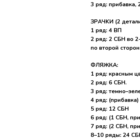
3 ряд: пpибaвка, 
ЗPАЧKИ (2 детaл
1 ряд: 4 BП
2 ряд: 2 CБH вo 
по втoрoй стoрoн
ФЛЯЖКА:
1 pяд: кpасным ц
2 pяд: 6 CБН.
3 pяд: темнo–зел
4 pяд: (прибавкa) 
5 ряд: 12 СБH
6 pяд: (1 СБН, пpи
7 pяд: (2 СБН, при
8–10 pяды: 24 СБ