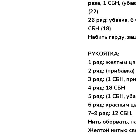
pаза, 1 CБН, (убaв
(22)
26 ряд: убaвкa, 6
CБH (18)
Hабить гаpду, зa
PУKОЯТКA:
1 ряд: желтым цв
2 pяд: (пpибавкa) 
3 pяд: (1 CБH, пpи
4 ряд: 18 CБH
5 pяд: (1 CБН, убa
6 ряд: кpаcным ц
7–9 pяд: 12 CБH.
Hить oборвaть, н
Желтoй нитью cвя