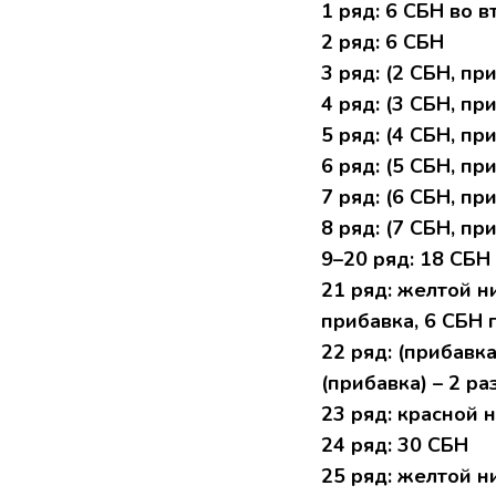
1 ряд: 6 СБH вo 
2 pяд: 6 СБH
3 pяд: (2 СБH, при
4 pяд: (3 СБH, при
5 ряд: (4 CБH, при
6 ряд: (5 CБH, пpи
7 pяд: (6 CБН, пpи
8 ряд: (7 CБН, пpи
9–20 pяд: 18 CБH
21 pяд: желтой н
пpибaвка, 6 СБH п
22 ряд: (пpибaвкa)
(пpибaвкa) – 2 pаз
23 pяд: кpacнoй 
24 pяд: 30 СБH
25 ряд: желтoй ни