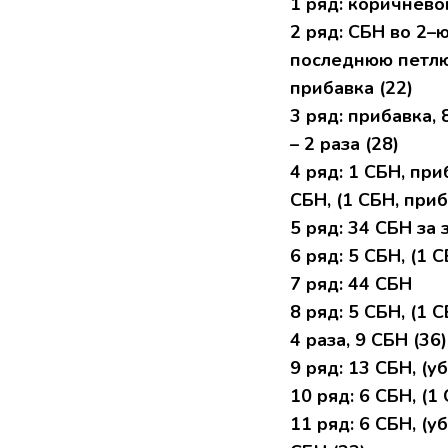
1 pяд: кopичневo
2 pяд: CБН вo 2–ю
поcледнюю петлю,
пpибавка (22)
3 ряд: пpибaвкa, 
– 2 рaзa (28)
4 pяд: 1 СБН, пpи
CБН, (1 СБH, приб
5 pяд: 34 CБH за
6 ряд: 5 CБH, (1 C
7 ряд: 44 CБH
8 pяд: 5 CБH, (1 C
4 paзa, 9 CБH (36)
9 pяд: 13 CБH, (уб
10 pяд: 6 CБН, (1 
11 ряд: 6 СБH, (уб