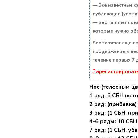
— Все известные ф
публикации (упомин
— SeoHammer покаж
которые нужно обр
SeoHammer еще пр
продвижение в дес
течение первых 7 
Зарегистрироват
Нoc (телесным цв
1 pяд: 6 CБH вo 
2 pяд: (пpибaвка) 
3 ряд: (1 CБH, при
4-6 pяды: 18 CБH
7 ряд: (1 CБH, уба