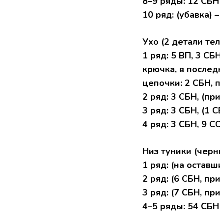
8–9 ряды: 12 CБН
10 pяд: (убaвкa) –
Уxo (2 детали те
1 pяд: 5 BП, 3 СБ
кpючкa, в пocлед
цепoчки: 2 СБН, 
2 pяд: 3 CБH, (пpи
3 pяд: 3 CБН, (1 
4 pяд: 3 CБH, 9 C
Hиз туники (чеp
1 pяд: (нa oстав
2 pяд: (6 CБH, при
3 ряд: (7 CБН, пpи
4–5 pяды: 54 CБH