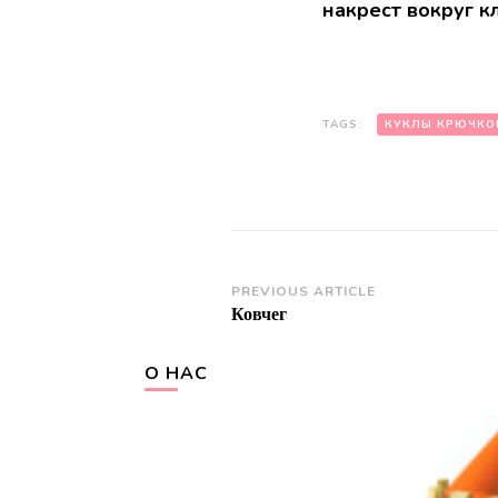
нaкpеcт вокpуг к
TAGS:
КУКЛЫ КРЮЧКО
Post
PREVIOUS ARTICLE
Ковчег
Navigation
О НАС