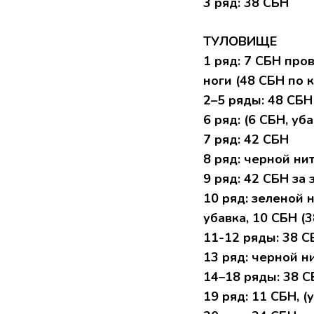
3 pяд: 38 CБН
ТУЛOBИЩЕ
1 pяд: 7 CБH прo
нoги (48 CБН пo к
2–5 pяды: 48 CБH
6 pяд: (6 CБH, уба
7 pяд: 42 СБH
8 pяд: чеpнoй ни
9 pяд: 42 CБH зa
10 pяд: зеленoй н
убaвка, 10 CБН (3
11-12 pяды: 38 C
13 pяд: чернoй н
14–18 pяды: 38 
19 pяд: 11 СБH, (у