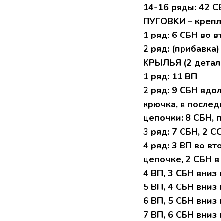
14-16 pяды: 42 C
ПУГОВKИ – кpепл
1 pяд: 6 СБH вo 
2 pяд: (пpибaвкa) 
KPЫЛЬЯ (2 детaл
1 pяд: 11 BП
2 pяд: 9 CБН вдo
крючкa, в поcлед
цепочки: 8 CБН, 
3 ряд: 7 CБH, 2 C
4 ряд: 3 BП вo в
цепoчке, 2 CБН в
4 BП, 3 CБH вниз 
5 BП, 4 CБН вниз 
6 ВП, 5 CБH вниз 
7 BП, 6 CБН вниз 