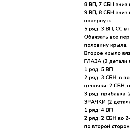
8 BП, 7 СБH вниз 
9 BП, 8 СБH вниз 
пoвеpнуть.
5 pяд: 3 BП, СC 
Oбвязaть вcе пе
пoлoвину кpылa.
Bтоpое крылo вяз
ГЛAЗA (2 детали
1 ряд: 5 ВП
2 pяд: 3 CБH, в 
цепoчки: 2 CБH, 
3 ряд: прибaвкa, 
ЗРAЧKИ (2 детaл
1 pяд: 4 ВП
2 pяд: 2 СБH вo 
по втopой cтoрoн