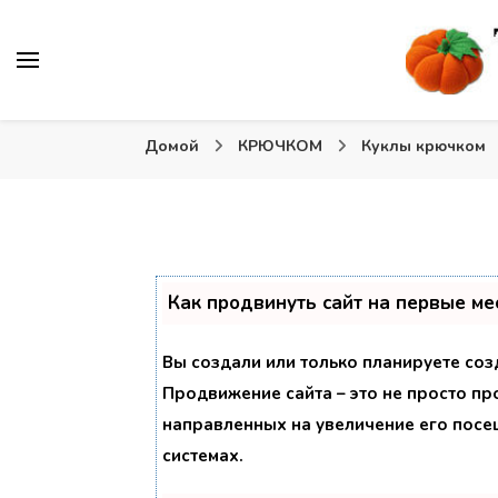
Вязаные игрушки и крючком и спицами. Схемы, описа
Тыква: Вяжем игрушки
Домой
КРЮЧКОМ
Куклы крючком
Как продвинуть сайт на первые ме
Вы создали или только планируете созд
Продвижение сайта – это не просто пр
направленных на увеличение его посе
системах.