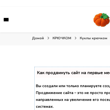
Вязаные игрушки и крючком и спицами. Схемы, опис
Тыква: Вяжем игрушки
Домой
КРЮЧКОМ
Куклы крючком
Как продвинуть сайт на первые ме
Вы создали или только планируете созд
Продвижение сайта – это не просто пр
направленных на увеличение его посе
системах.