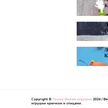
К
18
Л
С
18
Л
К
18
Copyright ©
Тыква: Вяжем игрушки
2024 / В
игрушки крючком и спицами.