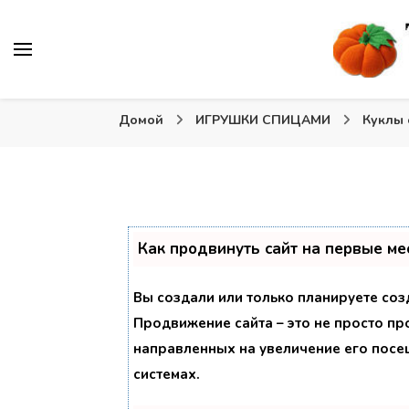
Вязаные игрушки и крючком и спицами. Схемы, описа
Тыква: Вяжем игрушки
Домой
ИГРУШКИ СПИЦАМИ
Куклы
Как продвинуть сайт на первые ме
Вы создали или только планируете созд
Продвижение сайта – это не просто пр
направленных на увеличение его посе
системах.