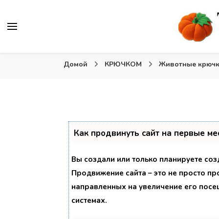
Вязаные игрушки и крючком и спицами. Схемы, описа
Тыква: Вяжем игрушки
Домой
КРЮЧКОМ
Животные крюч
Как продвинуть сайт на первые ме
Вы создали или только планируете созд
Продвижение сайта – это не просто пр
направленных на увеличение его посе
системах.