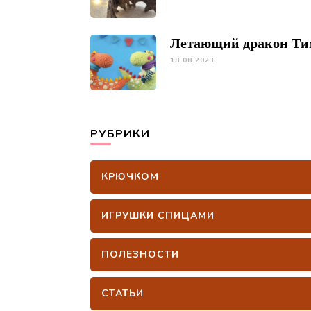
Летающий дракон Ти
18.08.2023
РУБРИКИ
КРЮЧКОМ
ИГРУШКИ СПИЦАМИ
ПОЛЕЗНОСТИ
СТАТЬИ