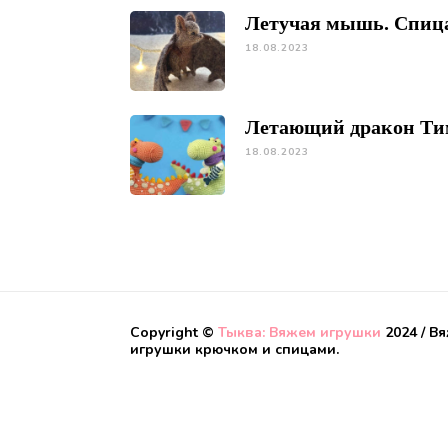
Летучая мышь. Спиц
18.08.2023
Летающий дракон Ти
18.08.2023
Copyright ©
Тыква: Вяжем игрушки
2024 / В
игрушки крючком и спицами.