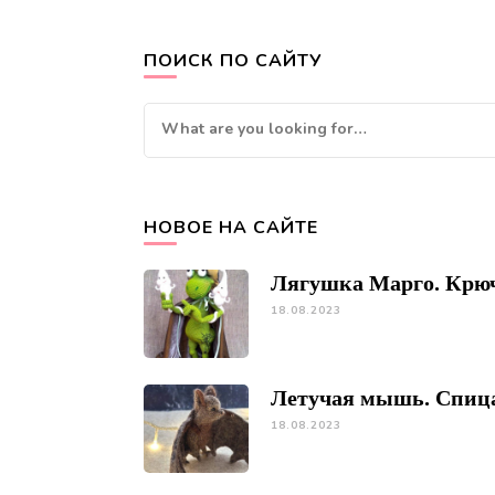
ПОИСК ПО САЙТУ
Looking
for
Something?
НОВОЕ НА САЙТЕ
Лягушка Марго. Крю
18.08.2023
Летучая мышь. Спиц
18.08.2023