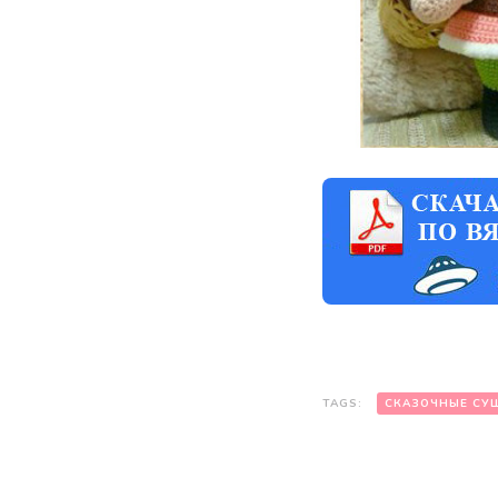
TAGS:
СКАЗОЧНЫЕ СУ