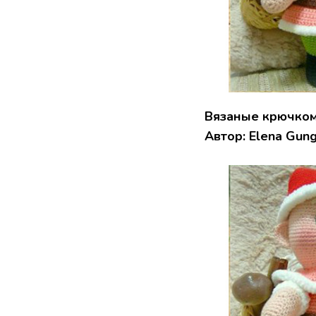
Вязаные крючком
Автор: Elena Gun