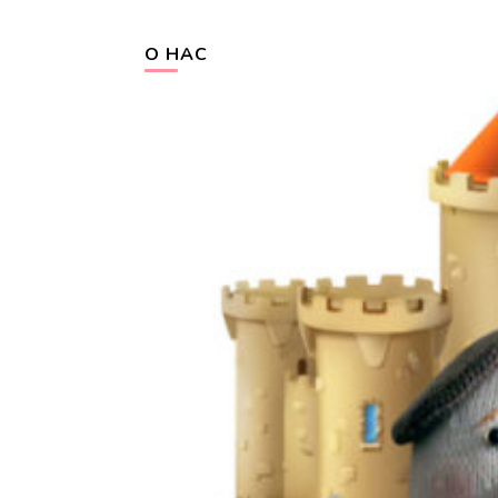
О НАС