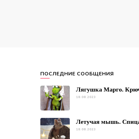
ПОСЛЕДНИЕ СООБЩЕНИЯ
Лягушка Марго. Крю
18.08.2023
Летучая мышь. Спиц
18.08.2023