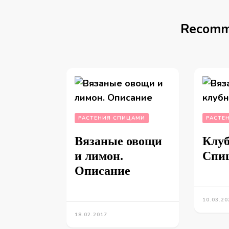
Recomm
РАСТЕНИЯ СПИЦАМИ
РАСТЕ
Вязаные овощи
Клуб
и лимон.
Спи
Описание
10.03.20
18.02.2017