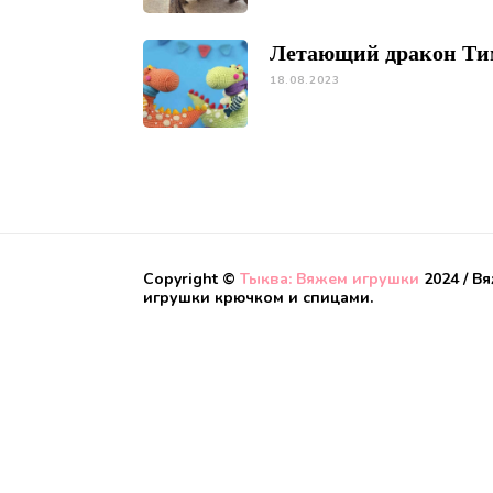
Летающий дракон Ти
18.08.2023
Copyright ©
Тыква: Вяжем игрушки
2024 / В
игрушки крючком и спицами.