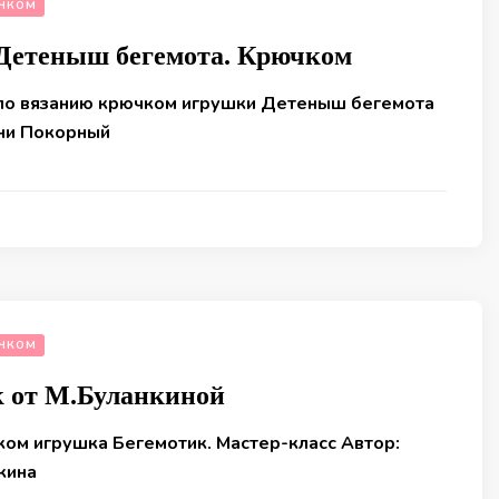
ЧКОМ
Детеныш бегемота. Крючком
по вязанию крючком игрушки Детеныш бегемота
ни Покорный
ЧКОМ
к от М.Буланкиной
ком игрушка Бегемотик. Мастер-класс Автор:
кина