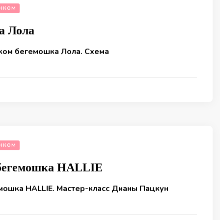
ЧКОМ
а Лола
ком бегемошка Лола. Схема
ЧКОМ
бегемошка HALLIE
мошка HALLIE. Мастер-класс Дианы Пацкун