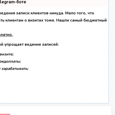
elegram-боте
 ведения записи клиентов никуда. Мало того, что
ать клиентам о визитах тоже. Нашли самый бюджетный
платно
.
ый упрощает ведение записей:
визите;
предоплаты;
 зарабатывать;