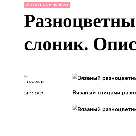
ЖИВОТНЫЕ КРЮЧКОМ
Разноцветны
слоник. Опи
by
TYKVAADM
Вязаный спицами разн
14.05.2017