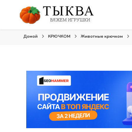
Вязаные игрушки и крючком и спицами. Схемы, опи
Тыква: Вяжем игрушки
Домой
КРЮЧКОМ
Животные крючком