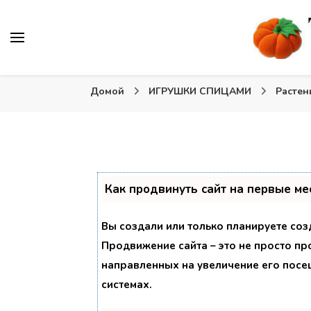
Вязаные игрушки и крючком и спицами. Схемы, описа
Тыква: Вяжем игрушки
Домой
ИГРУШКИ СПИЦАМИ
Растен
Как продвинуть сайт на первые ме
Вы создали или только планируете созд
Продвижение сайта – это не просто пр
направленных на увеличение его посе
системах.