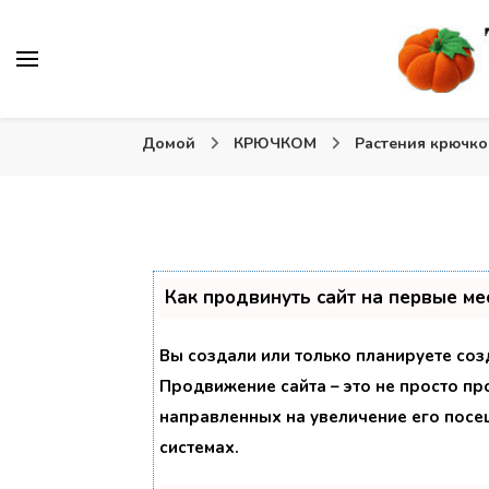
Вязаные игрушки и крючком и спицами. Схемы, описа
Тыква: Вяжем игрушки
Домой
КРЮЧКОМ
Растения крючк
Как продвинуть сайт на первые ме
Вы создали или только планируете созд
Продвижение сайта – это не просто пр
направленных на увеличение его посе
системах.