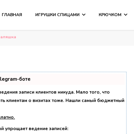
ГЛАВНАЯ
ИГРУШКИ СПИЦАМИ
КРЮЧКОМ
сания
аляшка
elegram-боте
 ведения записи клиентов никуда. Мало того, что
ать клиентам о визитах тоже. Нашли самый бюджетный
платно
.
ый упрощает ведение записей: