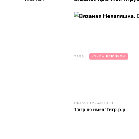
TAGS:
КУКЛЫ КРЮЧКОМ
Post
PREVIOUS ARTICLE
Тигр по имен Тигр-р-р
Navigation