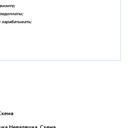
визите;
предоплаты;
 зарабатывать;
шка Неваляшка. Схема