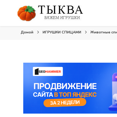
Вязаные игрушки и крючком и спицами. Схемы, опи
Тыква: Вяжем игрушки
Домой
ИГРУШКИ СПИЦАМИ
Животные сп